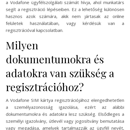
a Vodafone ügyfélszolgálati számát hívja, ahol munkatárs
segít a regisztráció lépéseiben. Ez a lehetőség különösen
hasznos azok számára, akik nem jártasak az online
felületek használatában, vagy kérdésük van a
regisztrációval kapcsolatban.
Milyen
dokumentumokra és
adatokra van szükség a
regisztrációhoz?
A Vodafone SIM kártya regisztrációjához elengedhetetlen
a személyazonosság igazolása, ezért az alábbi
dokumentumokra és adatokra lesz szükség. Elsődleges a
személyi igazolvány, útlevél vagy jogosítvány bemutatása
vagy megadása, amelyek tartalmazzák az ügyfél nevét,