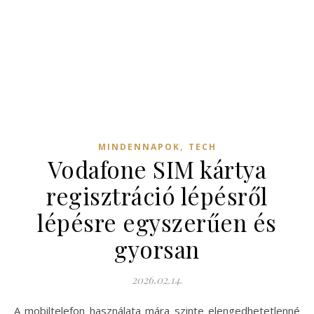
,
MINDENNAPOK
TECH
Vodafone SIM kártya
regisztráció lépésről
lépésre egyszerűen és
gyorsan
2026.02.14.
A mobiltelefon használata mára szinte elengedhetetlenné