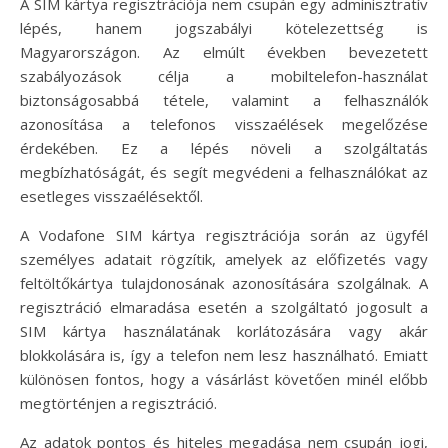
A SIM kártya regisztrációja nem csupán egy adminisztratív
lépés, hanem jogszabályi kötelezettség is
Magyarországon. Az elmúlt években bevezetett
szabályozások célja a mobiltelefon-használat
biztonságosabbá tétele, valamint a felhasználók
azonosítása a telefonos visszaélések megelőzése
érdekében. Ez a lépés növeli a szolgáltatás
megbízhatóságát, és segít megvédeni a felhasználókat az
esetleges visszaélésektől.
A Vodafone SIM kártya regisztrációja során az ügyfél
személyes adatait rögzítik, amelyek az előfizetés vagy
feltöltőkártya tulajdonosának azonosítására szolgálnak. A
regisztráció elmaradása esetén a szolgáltató jogosult a
SIM kártya használatának korlátozására vagy akár
blokkolására is, így a telefon nem lesz használható. Emiatt
különösen fontos, hogy a vásárlást követően minél előbb
megtörténjen a regisztráció.
Az adatok pontos és hiteles megadása nem csupán jogi,