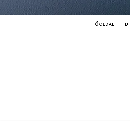
FŐOLDAL
D