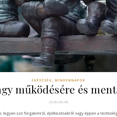
,
EGÉSZSÉG
MINDENNAPOK
 agy működésére és ment
2026.06.06.
, legyen szó forgalomról, építkezésekről vagy éppen a technológia