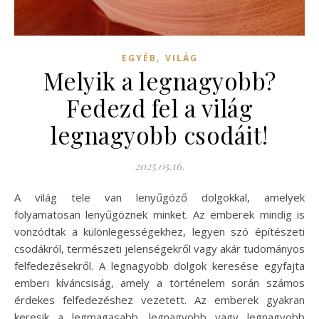
,
EGYÉB
VILÁG
Melyik a legnagyobb?
Fedezd fel a világ
legnagyobb csodáit!
2025.05.16.
A világ tele van lenyűgöző dolgokkal, amelyek
folyamatosan lenyűgöznek minket. Az emberek mindig is
vonzódtak a különlegességekhez, legyen szó építészeti
csodákról, természeti jelenségekről vagy akár tudományos
felfedezésekről. A legnagyobb dolgok keresése egyfajta
emberi kíváncsiság, amely a történelem során számos
érdekes felfedezéshez vezetett. Az emberek gyakran
keresik a legmagasabb, legnagyobb vagy legnagyobb