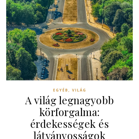
,
EGYÉB
VILÁG
A világ legnagyobb
körforgalma:
érdekességek és
látványosságok