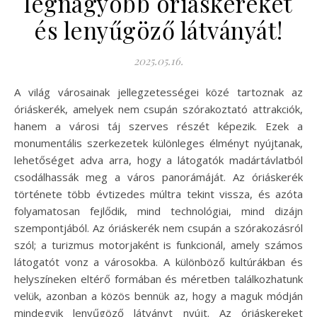
legnagyobb óriáskerékét
és lenyűgöző látványát!
2025.05.16.
A világ városainak jellegzetességei közé tartoznak az
óriáskerék, amelyek nem csupán szórakoztató attrakciók,
hanem a városi táj szerves részét képezik. Ezek a
monumentális szerkezetek különleges élményt nyújtanak,
lehetőséget adva arra, hogy a látogatók madártávlatból
csodálhassák meg a város panorámáját. Az óriáskerék
története több évtizedes múltra tekint vissza, és azóta
folyamatosan fejlődik, mind technológiai, mind dizájn
szempontjából. Az óriáskerék nem csupán a szórakozásról
szól; a turizmus motorjaként is funkcionál, amely számos
látogatót vonz a városokba. A különböző kultúrákban és
helyszíneken eltérő formában és méretben találkozhatunk
velük, azonban a közös bennük az, hogy a maguk módján
mindegyik lenyűgöző látványt nyújt. Az óriáskereket