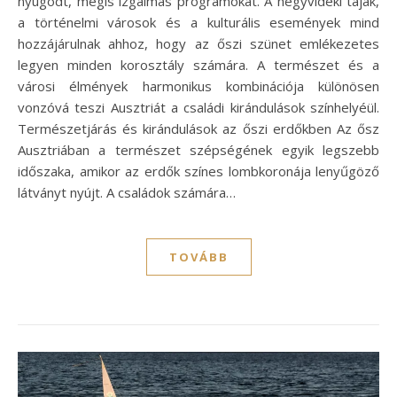
nyugodt, mégis izgalmas programokat. A hegyvidéki tájak,
a történelmi városok és a kulturális események mind
hozzájárulnak ahhoz, hogy az őszi szünet emlékezetes
legyen minden korosztály számára. A természet és a
városi élmények harmonikus kombinációja különösen
vonzóvá teszi Ausztriát a családi kirándulások színhelyéül.
Természetjárás és kirándulások az őszi erdőkben Az ősz
Ausztriában a természet szépségének egyik legszebb
időszaka, amikor az erdők színes lombkoronája lenyűgöző
látványt nyújt. A családok számára…
TOVÁBB