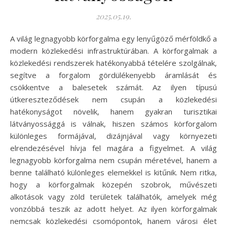
2025.05.19.
A világ legnagyobb körforgalma egy lenyűgöző mérföldkő a
modern közlekedési infrastruktúrában. A körforgalmak a
közlekedési rendszerek hatékonyabbá tételére szolgálnak,
segítve a forgalom gördülékenyebb áramlását és
csökkentve a balesetek számát. Az ilyen típusú
útkereszteződések nem csupán a közlekedési
hatékonyságot növelik, hanem gyakran turisztikai
látványossággá is válnak, hiszen számos körforgalom
különleges formájával, dizájnjával vagy környezeti
elrendezésével hívja fel magára a figyelmet. A világ
legnagyobb körforgalma nem csupán méretével, hanem a
benne található különleges elemekkel is kitűnik. Nem ritka,
hogy a körforgalmak közepén szobrok, művészeti
alkotások vagy zöld területek találhatók, amelyek még
vonzóbbá teszik az adott helyet. Az ilyen körforgalmak
nemcsak közlekedési csomópontok, hanem városi élet