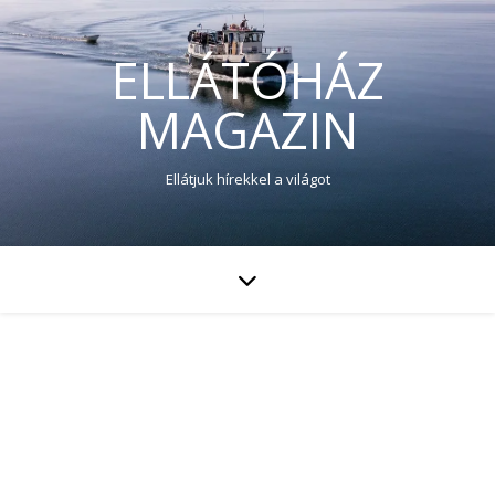
ELLÁTÓHÁZ
MAGAZIN
Ellátjuk hírekkel a világot