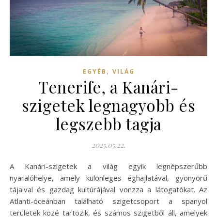
,
EGYÉB
VILÁG
Tenerife, a Kanári-
szigetek legnagyobb és
legszebb tagja
2025.05.22.
A Kanári-szigetek a világ egyik legnépszerűbb
nyaralóhelye, amely különleges éghajlatával, gyönyörű
tájaival és gazdag kultúrájával vonzza a látogatókat. Az
Atlanti-óceánban található szigetcsoport a spanyol
területek közé tartozik, és számos szigetből áll, amelyek