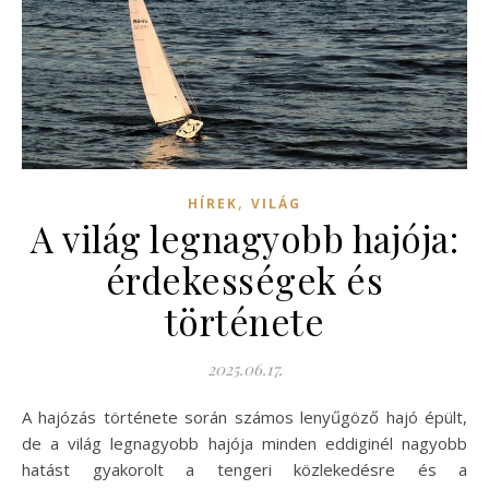
,
HÍREK
VILÁG
A világ legnagyobb hajója:
érdekességek és
története
2025.06.17.
A hajózás története során számos lenyűgöző hajó épült,
de a világ legnagyobb hajója minden eddiginél nagyobb
hatást gyakorolt a tengeri közlekedésre és a