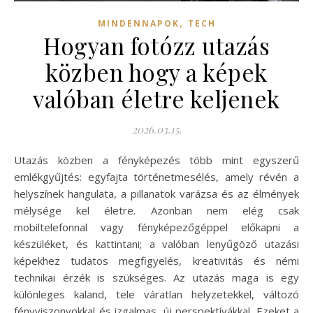
,
MINDENNAPOK
TECH
Hogyan fotózz utazás
közben hogy a képek
valóban életre keljenek
2026.03.15.
Utazás közben a fényképezés több mint egyszerű
emlékgyűjtés: egyfajta történetmesélés, amely révén a
helyszínek hangulata, a pillanatok varázsa és az élmények
mélysége kel életre. Azonban nem elég csak
mobiltelefonnal vagy fényképezőgéppel előkapni a
készüléket, és kattintani; a valóban lenyűgöző utazási
képekhez tudatos megfigyelés, kreativitás és némi
technikai érzék is szükséges. Az utazás maga is egy
különleges kaland, tele váratlan helyzetekkel, változó
fényviszonyokkal és izgalmas, új perspektívákkal. Ezeket a