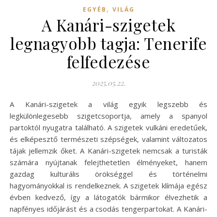
,
EGYÉB
VILÁG
A Kanári-szigetek
legnagyobb tagja: Tenerife
felfedezése
2025.05.22.
A Kanári-szigetek a világ egyik legszebb és
legkülönlegesebb szigetcsoportja, amely a spanyol
partoktól nyugatra található. A szigetek vulkáni eredetűek,
és elképesztő természeti szépségek, valamint változatos
tájak jellemzik őket. A Kanári-szigetek nemcsak a turisták
számára nyújtanak felejthetetlen élményeket, hanem
gazdag kulturális örökséggel és történelmi
hagyományokkal is rendelkeznek. A szigetek klímája egész
évben kedvező, így a látogatók bármikor élvezhetik a
napfényes időjárást és a csodás tengerpartokat. A Kanári-