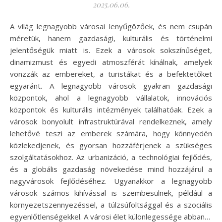
2025.06.06.
A világ legnagyobb városai lenyűgözőek, és nem csupán
méretük, hanem gazdasági, kulturális és történelmi
jelentőségük miatt is. Ezek a városok sokszínűséget,
dinamizmust és egyedi atmoszférát kínálnak, amelyek
vonzzák az embereket, a turistákat és a befektetőket
egyaránt. A legnagyobb városok gyakran gazdasági
központok, ahol a legnagyobb vállalatok, innovációs
központok és kulturális intézmények találhatóak. Ezek a
városok bonyolult infrastruktúrával rendelkeznek, amely
lehetővé teszi az emberek számára, hogy könnyedén
közlekedjenek, és gyorsan hozzáférjenek a szükséges
szolgáltatásokhoz. Az urbanizáció, a technológiai fejlődés,
és a globális gazdaság növekedése mind hozzájárul a
nagyvárosok fejlődéséhez. Ugyanakkor a legnagyobb
városok számos kihívással is szembesülnek, például a
környezetszennyezéssel, a túlzsúfoltsággal és a szociális
egyenlőtlenségekkel. A városi élet különlegessége abban…