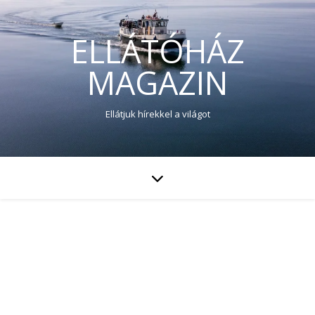
ELLÁTÓHÁZ
MAGAZIN
Ellátjuk hírekkel a világot