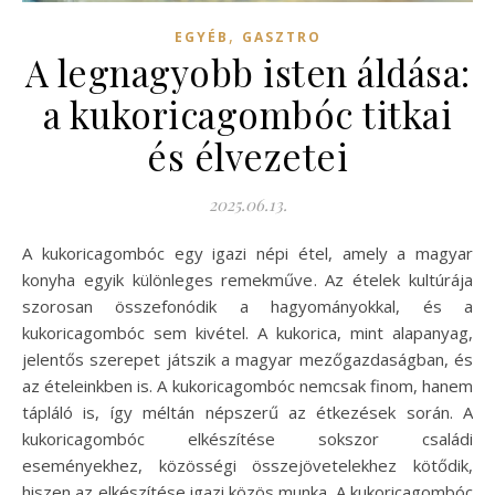
,
EGYÉB
GASZTRO
A legnagyobb isten áldása:
a kukoricagombóc titkai
és élvezetei
2025.06.13.
A kukoricagombóc egy igazi népi étel, amely a magyar
konyha egyik különleges remekműve. Az ételek kultúrája
szorosan összefonódik a hagyományokkal, és a
kukoricagombóc sem kivétel. A kukorica, mint alapanyag,
jelentős szerepet játszik a magyar mezőgazdaságban, és
az ételeinkben is. A kukoricagombóc nemcsak finom, hanem
tápláló is, így méltán népszerű az étkezések során. A
kukoricagombóc elkészítése sokszor családi
eseményekhez, közösségi összejövetelekhez kötődik,
hiszen az elkészítése igazi közös munka. A kukoricagombóc