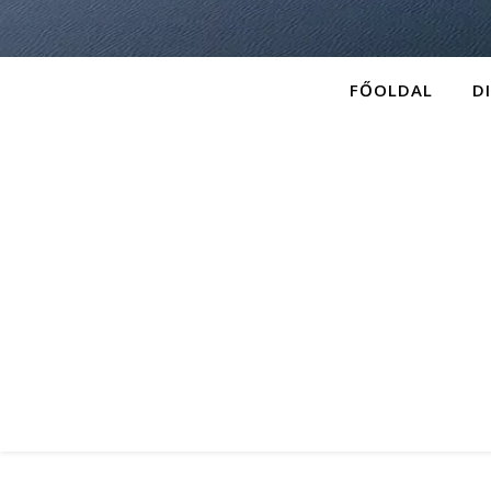
FŐOLDAL
D