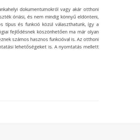
unkahelyi dokumentumokról vagy akár otthoni
szték óriási, és nem mindig könnyű eldönteni,
típus és funkció közül választhatunk, így a
ógiai fejlődésnek köszönhetően ma már olyan
nek számos hasznos funkcióval is. Az otthoni
mtatási lehetőségeket is. A nyomtatás mellett