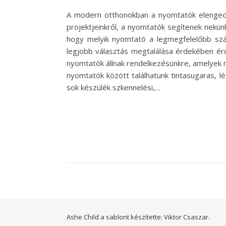
A modern otthonokban a nyomtatók elengedhe
projektjeinkről, a nyomtatók segítenek nekün
hogy melyik nyomtató a legmegfelelőbb szám
legjobb választás megtalálása érdekében ér
nyomtatók állnak rendelkezésünkre, amelyek 
nyomtatók között találhatunk tintasugaras, l
sok készülék szkennelési,…
Ashe Child a sablont készítette:
Viktor Csaszar.