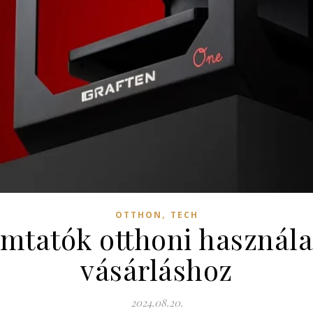
,
OTTHON
TECH
omtatók otthoni használa
vásárláshoz
2024.08.20.