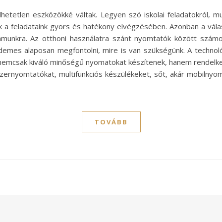
tetlen eszközökké váltak. Legyen szó iskolai feladatokról, m
k a feladataink gyors és hatékony elvégzésében. Azonban a vála
unkra. Az otthoni használatra szánt nyomtatók között számos 
demes alaposan megfontolni, mire is van szükségünk. A technol
nemcsak kiváló minőségű nyomatokat készítenek, hanem rendelkez
ézernyomtatókat, multifunkciós készülékeket, sőt, akár mobilnyo
TOVÁBB