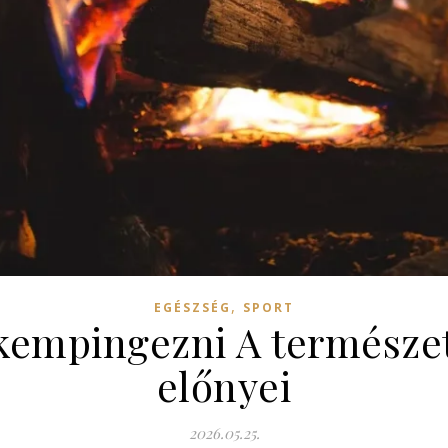
,
EGÉSZSÉG
SPORT
kempingezni A természet
előnyei
2026.05.25.