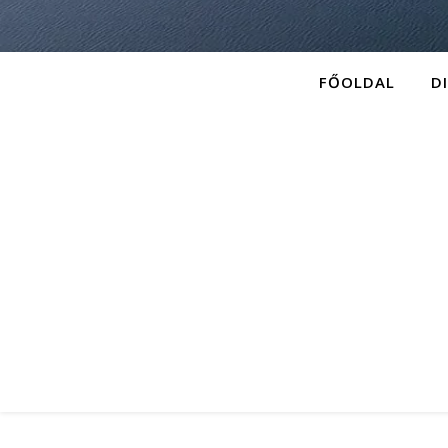
FŐOLDAL
D