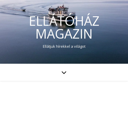
ELLÁTÓHÁZ
MAGAZIN
Ellátjuk hírekkel a világot