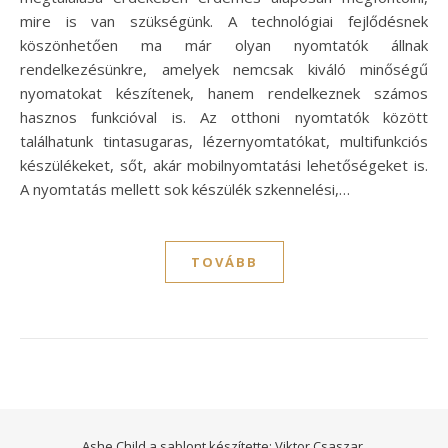
mire is van szükségünk. A technológiai fejlődésnek
köszönhetően ma már olyan nyomtatók állnak
rendelkezésünkre, amelyek nemcsak kiváló minőségű
nyomatokat készítenek, hanem rendelkeznek számos
hasznos funkcióval is. Az otthoni nyomtatók között
találhatunk tintasugaras, lézernyomtatókat, multifunkciós
készülékeket, sőt, akár mobilnyomtatási lehetőségeket is.
A nyomtatás mellett sok készülék szkennelési,…
TOVÁBB
Ashe Child a sablont készítette:
Viktor Csaszar.