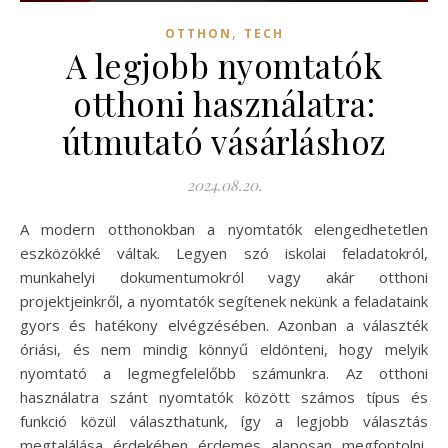
,
OTTHON
TECH
A legjobb nyomtatók
otthoni használatra:
útmutató vásárláshoz
2024.08.20.
A modern otthonokban a nyomtatók elengedhetetlen
eszközökké váltak. Legyen szó iskolai feladatokról,
munkahelyi dokumentumokról vagy akár otthoni
projektjeinkről, a nyomtatók segítenek nekünk a feladataink
gyors és hatékony elvégzésében. Azonban a választék
óriási, és nem mindig könnyű eldönteni, hogy melyik
nyomtató a legmegfelelőbb számunkra. Az otthoni
használatra szánt nyomtatók között számos típus és
funkció közül választhatunk, így a legjobb választás
megtalálása érdekében érdemes alaposan megfontolni,