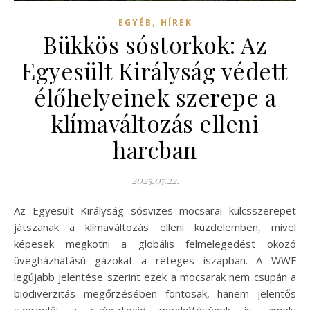
,
EGYÉB
HÍREK
Bükkös sóstorkok: Az
Egyesült Királyság védett
élőhelyeinek szerepe a
klímaváltozás elleni
harcban
2025.07.22.
Az Egyesült Királyság sósvizes mocsarai kulcsszerepet
játszanak a klímaváltozás elleni küzdelemben, mivel
képesek megkötni a globális felmelegedést okozó
üvegházhatású gázokat a réteges iszapban. A WWF
legújabb jelentése szerint ezek a mocsarak nem csupán a
biodiverzitás megőrzésében fontosak, hanem jelentős