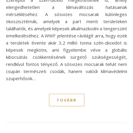
szereplői a szén-dioxid megkötésének is, amely
elengedhetetlen a klímaváltozás hatásainak
mérsékléséhez. A sósvizes mocsarak különleges
ökoszisztémák, amelyek a part menti területeken
találhatók, és amelyek képesek alkalmazkodni a tengerszint
emelkedéséhez. A WWF jelentése rávilágít arra, hogy ezek
a területek évente akár 3,2 millió tonna szén-dioxidot is
képesek megkötni, ami figyelembe véve a globális
kibocsátás csökkentésének sürgető szükségességét,
rendkívül fontos tényező. A sósvizes mocsarak tehát nem
csupán természeti csodák, hanem valódi klímavédelmi
szuperhősök…
TOVÁBB