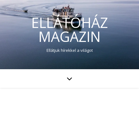
ELLÁTÓHÁZ
MAGAZIN
Ellátjuk hírekkel a világot