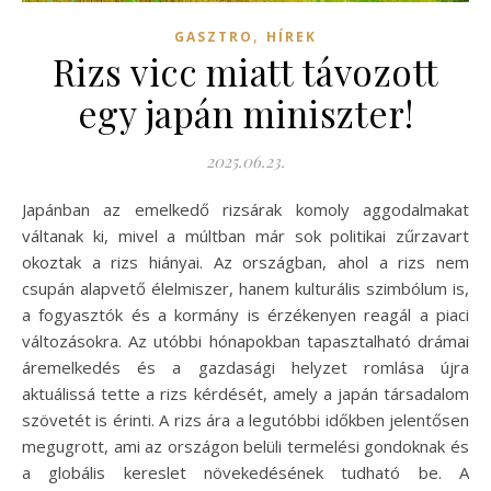
,
GASZTRO
HÍREK
Rizs vicc miatt távozott
egy japán miniszter!
2025.06.23.
Japánban az emelkedő rizsárak komoly aggodalmakat
váltanak ki, mivel a múltban már sok politikai zűrzavart
okoztak a rizs hiányai. Az országban, ahol a rizs nem
csupán alapvető élelmiszer, hanem kulturális szimbólum is,
a fogyasztók és a kormány is érzékenyen reagál a piaci
változásokra. Az utóbbi hónapokban tapasztalható drámai
áremelkedés és a gazdasági helyzet romlása újra
aktuálissá tette a rizs kérdését, amely a japán társadalom
szövetét is érinti. A rizs ára a legutóbbi időkben jelentősen
megugrott, ami az országon belüli termelési gondoknak és
a globális kereslet növekedésének tudható be. A