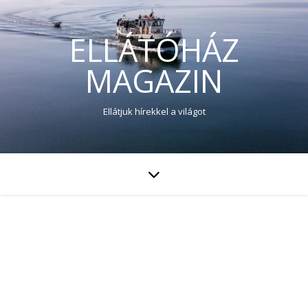
ELLÁTÓHÁZ
MAGAZIN
Ellátjuk hírekkel a világot