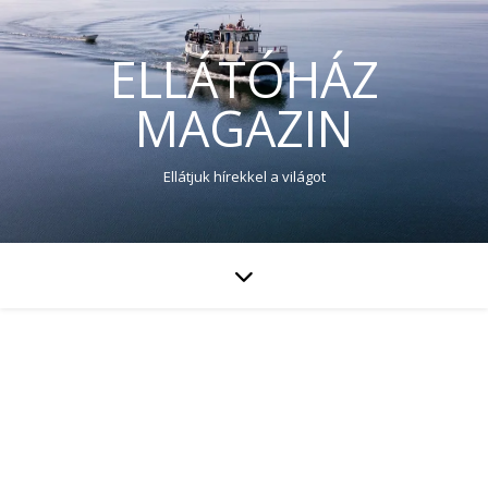
ELLÁTÓHÁZ
MAGAZIN
Ellátjuk hírekkel a világot