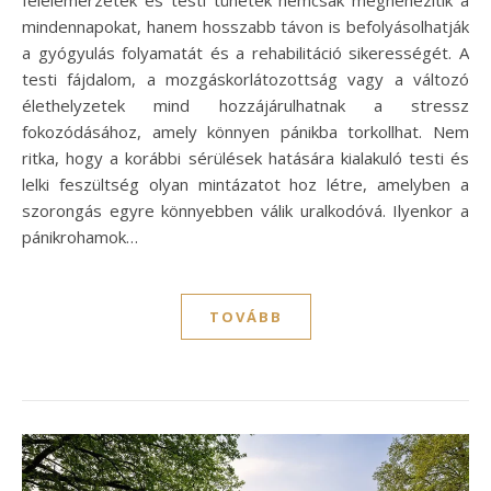
félelemérzetek és testi tünetek nemcsak megnehezítik a
mindennapokat, hanem hosszabb távon is befolyásolhatják
a gyógyulás folyamatát és a rehabilitáció sikerességét. A
testi fájdalom, a mozgáskorlátozottság vagy a változó
élethelyzetek mind hozzájárulhatnak a stressz
fokozódásához, amely könnyen pánikba torkollhat. Nem
ritka, hogy a korábbi sérülések hatására kialakuló testi és
lelki feszültség olyan mintázatot hoz létre, amelyben a
szorongás egyre könnyebben válik uralkodóvá. Ilyenkor a
pánikrohamok…
TOVÁBB