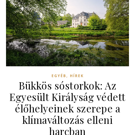
,
EGYÉB
HÍREK
Bükkös sóstorkok: Az
Egyesült Királyság védett
élőhelyeinek szerepe a
klímaváltozás elleni
harcban