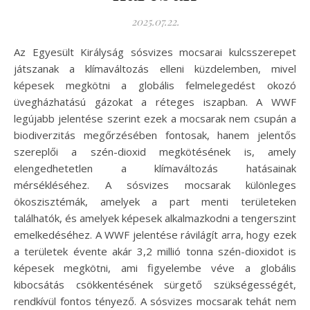
2025.07.22.
Az Egyesült Királyság sósvizes mocsarai kulcsszerepet
játszanak a klímaváltozás elleni küzdelemben, mivel
képesek megkötni a globális felmelegedést okozó
üvegházhatású gázokat a réteges iszapban. A WWF
legújabb jelentése szerint ezek a mocsarak nem csupán a
biodiverzitás megőrzésében fontosak, hanem jelentős
szereplői a szén-dioxid megkötésének is, amely
elengedhetetlen a klímaváltozás hatásainak
mérsékléséhez. A sósvizes mocsarak különleges
ökoszisztémák, amelyek a part menti területeken
találhatók, és amelyek képesek alkalmazkodni a tengerszint
emelkedéséhez. A WWF jelentése rávilágít arra, hogy ezek
a területek évente akár 3,2 millió tonna szén-dioxidot is
képesek megkötni, ami figyelembe véve a globális
kibocsátás csökkentésének sürgető szükségességét,
rendkívül fontos tényező. A sósvizes mocsarak tehát nem