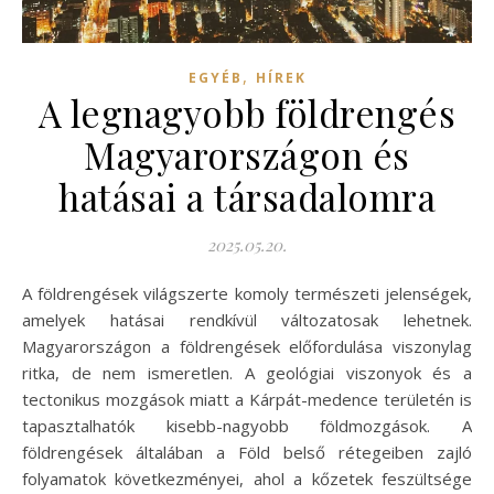
,
EGYÉB
HÍREK
A legnagyobb földrengés
Magyarországon és
hatásai a társadalomra
2025.05.20.
A földrengések világszerte komoly természeti jelenségek,
amelyek hatásai rendkívül változatosak lehetnek.
Magyarországon a földrengések előfordulása viszonylag
ritka, de nem ismeretlen. A geológiai viszonyok és a
tectonikus mozgások miatt a Kárpát-medence területén is
tapasztalhatók kisebb-nagyobb földmozgások. A
földrengések általában a Föld belső rétegeiben zajló
folyamatok következményei, ahol a kőzetek feszültsége