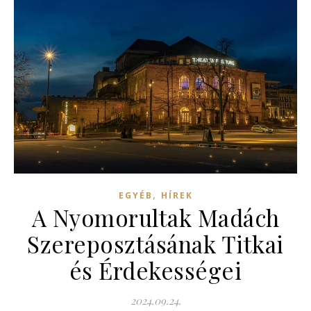
,
EGYÉB
HÍREK
A Nyomorultak Madách
Szereposztásának Titkai
és Érdekességei
2024.09.24.