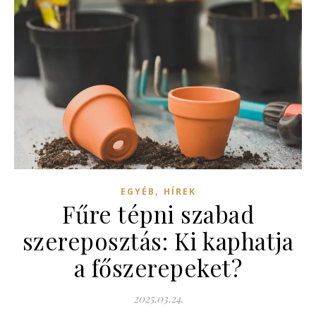
,
EGYÉB
HÍREK
Fűre tépni szabad
szereposztás: Ki kaphatja
a főszerepeket?
2025.03.24.