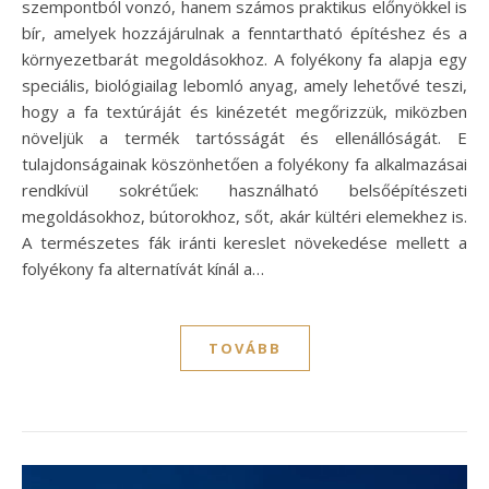
szempontból vonzó, hanem számos praktikus előnyökkel is
bír, amelyek hozzájárulnak a fenntartható építéshez és a
környezetbarát megoldásokhoz. A folyékony fa alapja egy
speciális, biológiailag lebomló anyag, amely lehetővé teszi,
hogy a fa textúráját és kinézetét megőrizzük, miközben
növeljük a termék tartósságát és ellenállóságát. E
tulajdonságainak köszönhetően a folyékony fa alkalmazásai
rendkívül sokrétűek: használható belsőépítészeti
megoldásokhoz, bútorokhoz, sőt, akár kültéri elemekhez is.
A természetes fák iránti kereslet növekedése mellett a
folyékony fa alternatívát kínál a…
TOVÁBB