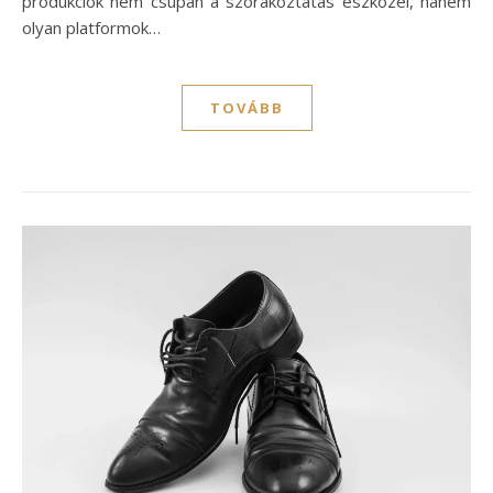
produkciók nem csupán a szórakoztatás eszközei, hanem
olyan platformok…
TOVÁBB