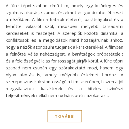
A fűre tépni szabad című film, amely egy különleges és
izgalmas alkotás, számos érzelmet és gondolatot ébreszt
a nézőkben. A film a fiatalok életéről, barátságokról és a
felnőtté válásról szól, miközben mélyebb társadalmi
kérdéseket is feszeget. A szereplők közötti dinamika, a
konfliktusok és a megoldások mind hozzájárulnak ahhoz,
hogy a nézők azonosulni tudjanak a karakterekkel. A filmben
a felnőtté válás nehézségeit, a barátságok próbatételeit
és a felelősségvállalás fontosságát járják körül. A fűre tépni
szabad nem csupán egy szórakoztató mozi, hanem egy
olyan alkotás is, amely mélyebb értelmet hordoz. A
szereposztás kulcsfontosságú a film sikerében, hiszen a jól
megválasztott karakterek és a hiteles színészi
teljesítmények nélkül nem tudnánk átélni azokat az…
TOVÁBB