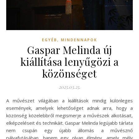
,
EGYÉB
MINDENNAPOK
Gaspar Melinda új
kiállítása lenyűgözi a
közönséget
2025.03.25.
A művészet világában a kiállítások mindig különleges
események, amelyek lehetőséget adnak arra, hogy a
közönség közelebbről megismerje a művészek alkotásait,
elképzeléseit és technikáit. Gaspar Melinda legújabb tárlata
nem csupán egy újabb állomás a művésznő
pályafutásában, hanem egy olyan élmény, amely mély