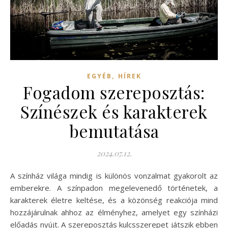
,
EGYÉB
HÍREK
Fogadom szereposztás:
Színészek és karakterek
bemutatása
2024.07.12.
A színház világa mindig is különös vonzalmat gyakorolt az
emberekre. A színpadon megelevenedő történetek, a
karakterek életre keltése, és a közönség reakciója mind
hozzájárulnak ahhoz az élményhez, amelyet egy színházi
előadás nyújt. A szereposztás kulcsszerepet játszik ebben