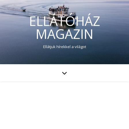
ELLÁTÓHÁZ
MAGAZIN
Ellátjuk hírekkel a világot