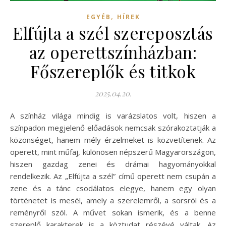
,
EGYÉB
HÍREK
Elfújta a szél szereposztás
az operettszínházban:
Főszereplők és titkok
2025.04.20.
A színház világa mindig is varázslatos volt, hiszen a
színpadon megjelenő előadások nemcsak szórakoztatják a
közönséget, hanem mély érzelmeket is közvetítenek. Az
operett, mint műfaj, különösen népszerű Magyarországon,
hiszen gazdag zenei és drámai hagyományokkal
rendelkezik. Az „Elfújta a szél” című operett nem csupán a
zene és a tánc csodálatos elegye, hanem egy olyan
történetet is mesél, amely a szerelemről, a sorsról és a
reményről szól. A művet sokan ismerik, és a benne
szereplő karakterek is a köztudat részévé váltak. Az