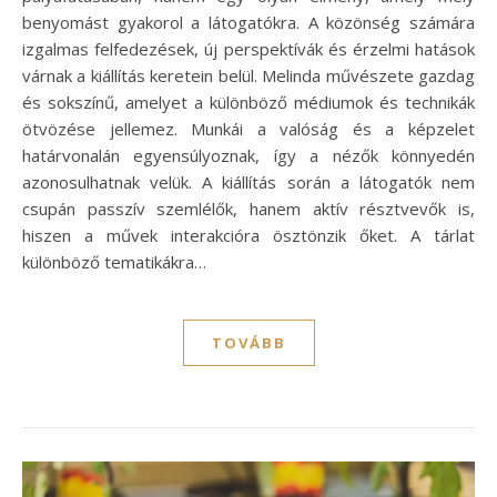
benyomást gyakorol a látogatókra. A közönség számára
izgalmas felfedezések, új perspektívák és érzelmi hatások
várnak a kiállítás keretein belül. Melinda művészete gazdag
és sokszínű, amelyet a különböző médiumok és technikák
ötvözése jellemez. Munkái a valóság és a képzelet
határvonalán egyensúlyoznak, így a nézők könnyedén
azonosulhatnak velük. A kiállítás során a látogatók nem
csupán passzív szemlélők, hanem aktív résztvevők is,
hiszen a művek interakcióra ösztönzik őket. A tárlat
különböző tematikákra…
TOVÁBB