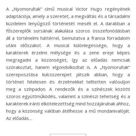
A „Nyomorultak” című musical Victor Hugo regényének
adaptációja, amely a szeretet, a megváltás és a társadalmi
küzdelem lenyűgöző történetét meséli el. A darabban a
főszereplők sorsának alakulása szoros összefonódásban
áll a történelmi háttérrel, bemutatva a francia forradalom
utáni időszakot. A musical különlegessége, hogy a
karakterek érzelmi mélysége és a zene ereje képes
megragadni a közönséget, így az előadás nemcsak
szórakoztat, hanem elgondolkodtat is. A „Nyomorultak”
szereposztása kulcsszerepet játszik abban, hogy a
történet hitelesen és érzelmekkel telítetten valósuljon
meg a színpadon. A rendezők és a színészek közötti
szoros együttműködés, valamint a színészi tehetség és a
karakterek iránti elkötelezettség mind hozzájárulnak ahhoz,
hogy a közönség valóban átélhesse a mű mondanivalóját.
Az előadás…