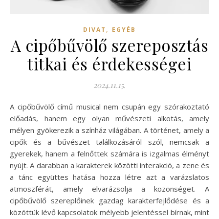
,
DIVAT
EGYÉB
A cipőbűvölő szereposztás
titkai és érdekességei
2024.11.15.
A cipőbűvölő című musical nem csupán egy szórakoztató
előadás, hanem egy olyan művészeti alkotás, amely
mélyen gyökerezik a színház világában. A történet, amely a
cipők és a bűvészet találkozásáról szól, nemcsak a
gyerekek, hanem a felnőttek számára is izgalmas élményt
nyújt. A darabban a karakterek közötti interakció, a zene és
a tánc együttes hatása hozza létre azt a varázslatos
atmoszférát, amely elvarázsolja a közönséget. A
cipőbűvölő szereplőinek gazdag karakterfejlődése és a
közöttük lévő kapcsolatok mélyebb jelentéssel bírnak, mint