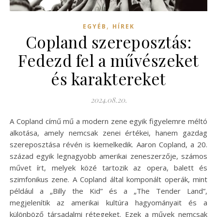
,
EGYÉB
HÍREK
Copland szereposztás:
Fedezd fel a művészeket
és karaktereket
2024.08.20.
A Copland című mű a modern zene egyik figyelemre méltó
alkotása, amely nemcsak zenei értékei, hanem gazdag
szereposztása révén is kiemelkedik. Aaron Copland, a 20.
század egyik legnagyobb amerikai zeneszerzője, számos
művet írt, melyek közé tartozik az opera, balett és
szimfonikus zene. A Copland által komponált operák, mint
például a „Billy the Kid” és a „The Tender Land”,
megjelenítik az amerikai kultúra hagyományait és a
különböző társadalmi rétegeket. Ezek a művek nemcsak