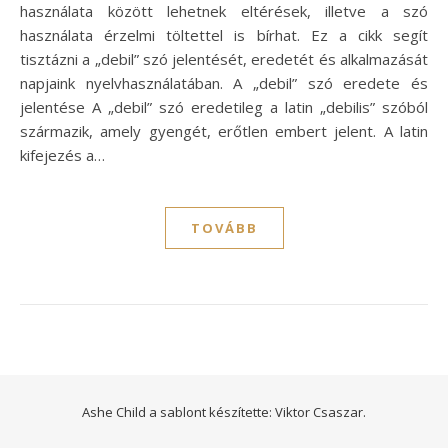
használata között lehetnek eltérések, illetve a szó
használata érzelmi töltettel is bírhat. Ez a cikk segít
tisztázni a „debil” szó jelentését, eredetét és alkalmazását
napjaink nyelvhasználatában. A „debil” szó eredete és
jelentése A „debil” szó eredetileg a latin „debilis” szóból
származik, amely gyengét, erőtlen embert jelent. A latin
kifejezés a…
TOVÁBB
Ashe Child a sablont készítette:
Viktor Csaszar.