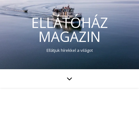
ELLÁTÓHÁZ
MAGAZIN
Ellátjuk hírekkel a világot