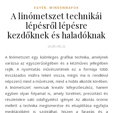
,
EGYÉB
MINDENNAPOK
A linómetszet technikái
lépésről lépésre
kezdőknek és haladóknak
2026.06.21.
A linómetszet egy különleges grafikai technika, amelynek
varázsa az egyszerűségében és a kézműves jellegében
rejlik. A nyomtatás művészetének ez a formája több
évszázados múltra tekint vissza, mégis ma is rendkívül
népszerű mind a művészek, mind a hobbi alkotók körében.
A linómetszet nemcsak kreatív kifejezőeszköz, hanem
egyben olyan folyamat is, amely türelmet, precizitást és
részletekre való odafigyelést igényel. Az alkotás öröme
mellett a technika megismerése és elsajátítása egyfajta
meditációként is szolgálhat, hiszen a faragás és a