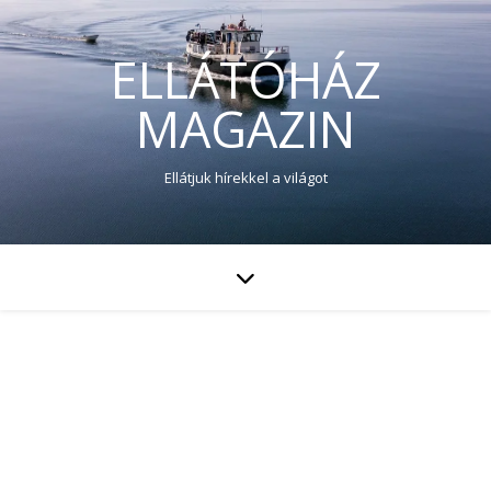
ELLÁTÓHÁZ
MAGAZIN
Ellátjuk hírekkel a világot