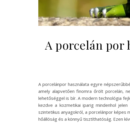
A porcelán por 
A porcelánpor használata egyre népszerűbbé v
amely alapvetően finomra őrölt porcelán, 
lehetőséggel is bír. A modern technológia fej
kezdve a kozmetikai iparig mindenhol jelen
szintetikus anyagokról, a porcelánpor képes 
hőállóság és a könnyű tisztíthatóság. Ezen kív