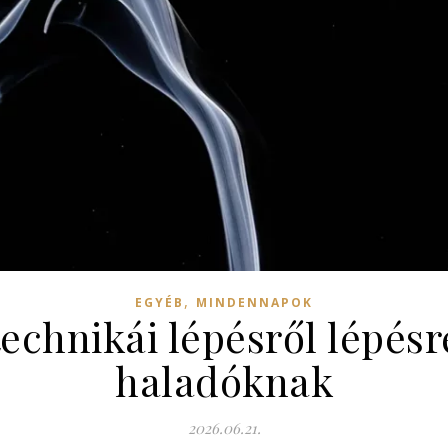
,
EGYÉB
MINDENNAPOK
technikái lépésről lépés
haladóknak
2026.06.21.