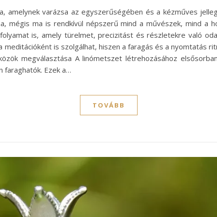
nika, amelynek varázsa az egyszerűségében és a kézműves jelle
za, mégis ma is rendkívül népszerű mind a művészek, mind a h
olyamat is, amely türelmet, precizitást és részletekre való oda
 meditációként is szolgálhat, hiszen a faragás és a nyomtatás r
közök megválasztása A linómetszet létrehozásához elsősorban
n faraghatók. Ezek a…
TOVÁBB