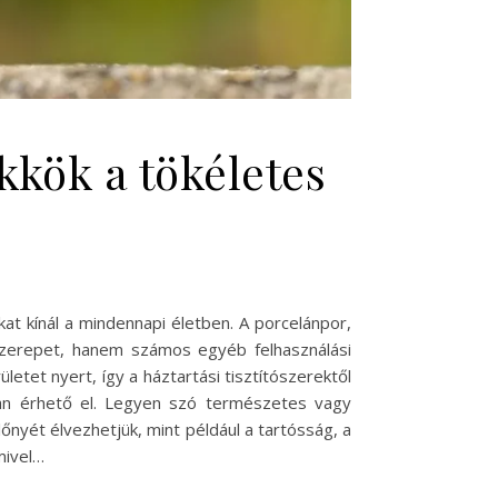
kkök a tökéletes
at kínál a mindennapi életben. A porcelánpor,
szerepet, hanem számos egyéb felhasználási
etet nyert, így a háztartási tisztítószerektől
kban érhető el. Legyen szó természetes vagy
nyét élvezhetjük, mint például a tartósság, a
mivel…