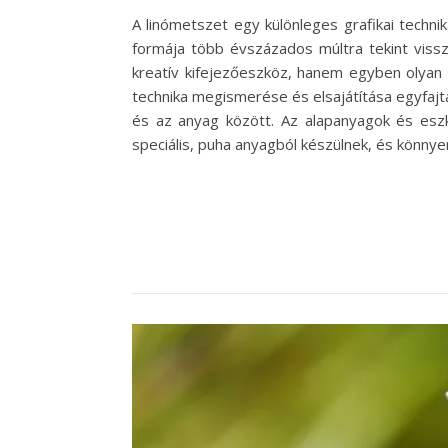
A linómetszet egy különleges grafikai tech
formája több évszázados múltra tekint viss
kreatív kifejezőeszköz, hanem egyben olyan f
technika megismerése és elsajátítása egyfajta
és az anyag között. Az alapanyagok és esz
speciális, puha anyagból készülnek, és könnye