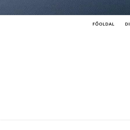
FŐOLDAL
D