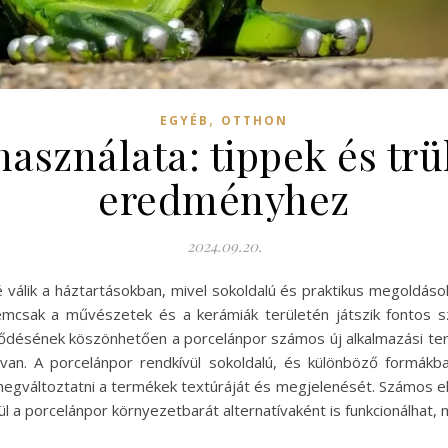
,
EGYÉB
OTTHON
használata: tippek és trü
eredményhez
2024.09.20.
álik a háztartásokban, mivel sokoldalú és praktikus megoldások
nemcsak a művészetek és a kerámiák területén játszik fontos 
lődésének köszönhetően a porcelánpor számos új alkalmazási terül
 van. A porcelánpor rendkívül sokoldalú, és különböző formá
megváltoztatni a termékek textúráját és megjelenését. Számos elő
ül a porcelánpor környezetbarát alternatívaként is funkcionálhat, 