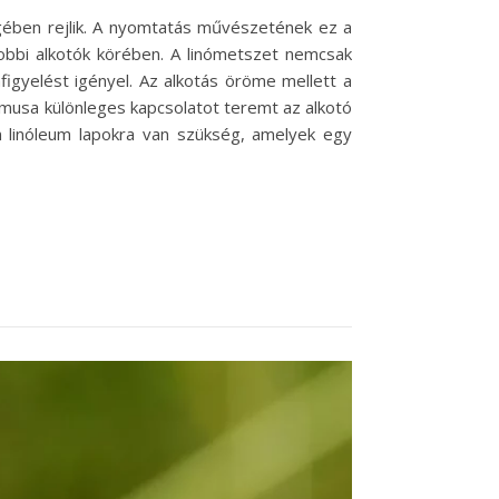
gében rejlik. A nyomtatás művészetének ez a
obbi alkotók körében. A linómetszet nemcsak
figyelést igényel. Az alkotás öröme mellett a
itmusa különleges kapcsolatot teremt az alkotó
 linóleum lapokra van szükség, amelyek egy