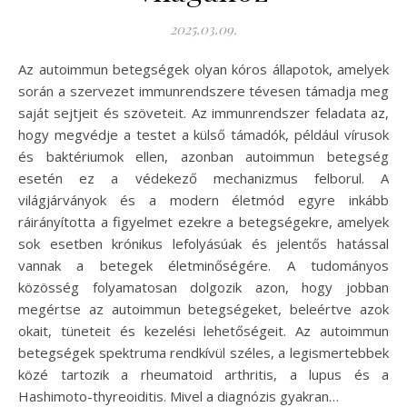
2025.03.09.
Az autoimmun betegségek olyan kóros állapotok, amelyek
során a szervezet immunrendszere tévesen támadja meg
saját sejtjeit és szöveteit. Az immunrendszer feladata az,
hogy megvédje a testet a külső támadók, például vírusok
és baktériumok ellen, azonban autoimmun betegség
esetén ez a védekező mechanizmus felborul. A
világjárványok és a modern életmód egyre inkább
ráirányította a figyelmet ezekre a betegségekre, amelyek
sok esetben krónikus lefolyásúak és jelentős hatással
vannak a betegek életminőségére. A tudományos
közösség folyamatosan dolgozik azon, hogy jobban
megértse az autoimmun betegségeket, beleértve azok
okait, tüneteit és kezelési lehetőségeit. Az autoimmun
betegségek spektruma rendkívül széles, a legismertebbek
közé tartozik a rheumatoid arthritis, a lupus és a
Hashimoto-thyreoiditis. Mivel a diagnózis gyakran…