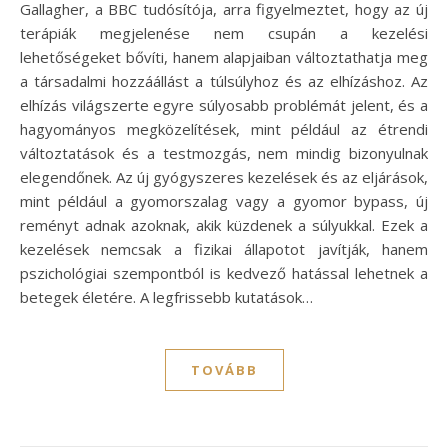
Gallagher, a BBC tudósítója, arra figyelmeztet, hogy az új
terápiák megjelenése nem csupán a kezelési
lehetőségeket bővíti, hanem alapjaiban változtathatja meg
a társadalmi hozzáállást a túlsúlyhoz és az elhízáshoz. Az
elhízás világszerte egyre súlyosabb problémát jelent, és a
hagyományos megközelítések, mint például az étrendi
változtatások és a testmozgás, nem mindig bizonyulnak
elegendőnek. Az új gyógyszeres kezelések és az eljárások,
mint például a gyomorszalag vagy a gyomor bypass, új
reményt adnak azoknak, akik küzdenek a súlyukkal. Ezek a
kezelések nemcsak a fizikai állapotot javítják, hanem
pszichológiai szempontból is kedvező hatással lehetnek a
betegek életére. A legfrissebb kutatások…
TOVÁBB