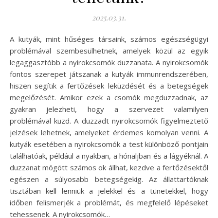
2025.03.31.
A kutyák, mint hűséges társaink, számos egészségügyi
problémával szembesülhetnek, amelyek közül az egyik
legaggasztóbb a nyirokcsomók duzzanata. A nyirokcsomók
fontos szerepet játszanak a kutyák immunrendszerében,
hiszen segítik a fertőzések leküzdését és a betegségek
megelőzését. Amikor ezek a csomók megduzzadnak, az
gyakran jelezheti, hogy a szervezet valamilyen
problémával küzd. A duzzadt nyirokcsomók figyelmeztető
jelzések lehetnek, amelyeket érdemes komolyan venni. A
kutyák esetében a nyirokcsomók a test különböző pontjain
találhatóak, például a nyakban, a hónaljban és a lágyéknál. A
duzzanat mögött számos ok állhat, kezdve a fertőzésektől
egészen a súlyosabb betegségekig. Az állattartóknak
tisztában kell lenniük a jelekkel és a tünetekkel, hogy
időben felismerjék a problémát, és megfelelő lépéseket
tehessenek. A nyirokcsomók…