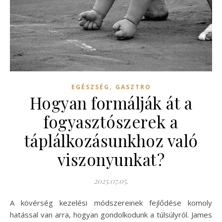
,
EGÉSZSÉG
GASZTRO
Hogyan formálják át a
fogyasztószerek a
táplálkozásunkhoz való
viszonyunkat?
2025.07.05.
A kövérség kezelési módszereinek fejlődése komoly
hatással van arra, hogyan gondolkodunk a túlsúlyról. James