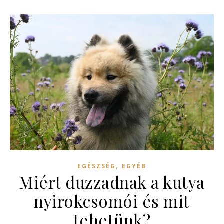
,
EGÉSZSÉG
EGYÉB
Miért duzzadnak a kutya
nyirokcsomói és mit
tehetünk?