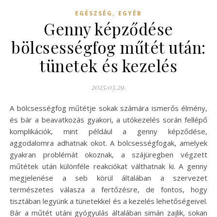
,
EGÉSZSÉG
EGYÉB
Genny képződése
bölcsességfog műtét után:
tünetek és kezelés
2025.03.29.
A bölcsességfog műtétje sokak számára ismerős élmény,
és bár a beavatkozás gyakori, a utókezelés során fellépő
komplikációk, mint például a genny képződése,
aggodalomra adhatnak okot. A bölcsességfogak, amelyek
gyakran problémát okoznak, a szájüregben végzett
műtétek után különféle reakciókat válthatnak ki. A genny
megjelenése a seb körül általában a szervezet
természetes válasza a fertőzésre, de fontos, hogy
tisztában legyünk a tünetekkel és a kezelés lehetőségeivel.
Bár a műtét utáni gyógyulás általában simán zajlik, sokan