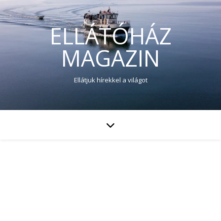
ELLÁTÓHÁZ
MAGAZIN
Ellátjuk hírekkel a világot