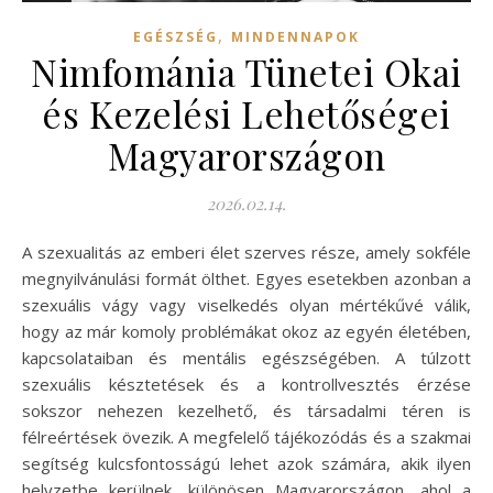
,
EGÉSZSÉG
MINDENNAPOK
Nimfománia Tünetei Okai
és Kezelési Lehetőségei
Magyarországon
2026.02.14.
A szexualitás az emberi élet szerves része, amely sokféle
megnyilvánulási formát ölthet. Egyes esetekben azonban a
szexuális vágy vagy viselkedés olyan mértékűvé válik,
hogy az már komoly problémákat okoz az egyén életében,
kapcsolataiban és mentális egészségében. A túlzott
szexuális késztetések és a kontrollvesztés érzése
sokszor nehezen kezelhető, és társadalmi téren is
félreértések övezik. A megfelelő tájékozódás és a szakmai
segítség kulcsfontosságú lehet azok számára, akik ilyen
helyzetbe kerülnek, különösen Magyarországon, ahol a