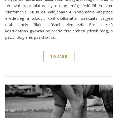
témával kapcsolatos nyitottság még fejlődőben van.
Nimfománia: Mi is ez valójában? A nimfománia kifejezés
eredetileg a túlzott, kontrollálhatatlan szexuális vágyra
utal, amely főként nőknél jelentkezik. Bár a szó
köztudatban gyakran pejoratív értelemben jelenik meg, a
pszichológia és pszichiátria…
TOVÁBB