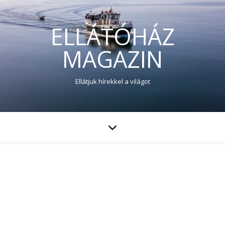
ELLÁTÓHÁZ
MAGAZIN
Ellátjuk hírekkel a világot