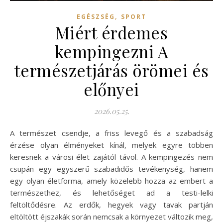
,
EGÉSZSÉG
SPORT
Miért érdemes
kempingezni A
természetjárás örömei és
előnyei
2026.05.25.
A természet csendje, a friss levegő és a szabadság
érzése olyan élményeket kínál, melyek egyre többen
keresnek a városi élet zajától távol. A kempingezés nem
csupán egy egyszerű szabadidős tevékenység, hanem
egy olyan életforma, amely közelebb hozza az embert a
természethez, és lehetőséget ad a testi-lelki
feltöltődésre. Az erdők, hegyek vagy tavak partján
eltöltött éjszakák során nemcsak a környezet változik meg,