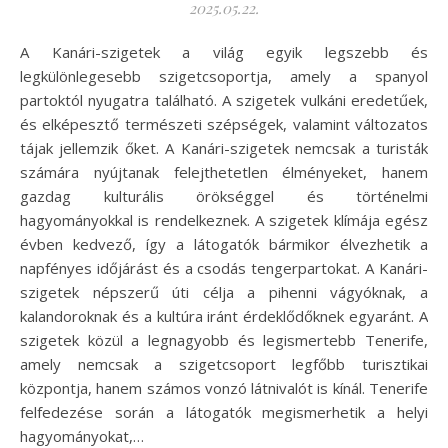
2025.05.22.
A Kanári-szigetek a világ egyik legszebb és
legkülönlegesebb szigetcsoportja, amely a spanyol
partoktól nyugatra található. A szigetek vulkáni eredetűek,
és elképesztő természeti szépségek, valamint változatos
tájak jellemzik őket. A Kanári-szigetek nemcsak a turisták
számára nyújtanak felejthetetlen élményeket, hanem
gazdag kulturális örökséggel és történelmi
hagyományokkal is rendelkeznek. A szigetek klímája egész
évben kedvező, így a látogatók bármikor élvezhetik a
napfényes időjárást és a csodás tengerpartokat. A Kanári-
szigetek népszerű úti célja a pihenni vágyóknak, a
kalandoroknak és a kultúra iránt érdeklődőknek egyaránt. A
szigetek közül a legnagyobb és legismertebb Tenerife,
amely nemcsak a szigetcsoport legfőbb turisztikai
központja, hanem számos vonzó látnivalót is kínál. Tenerife
felfedezése során a látogatók megismerhetik a helyi
hagyományokat,…