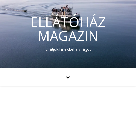
ELLÁTÓHÁZ
MAGAZIN
Ellátjuk hírekkel a világot