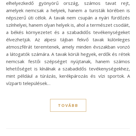
elhelyezkedő gyönyörű ország, számos tavat rejt,
amelyek nemcsak a helyiek, hanem a turisták körében is
népszerű úti célok. A tavak nem csupán a nyári fürdőzés
színhelyei, hanem olyan helyek is, ahol a természet csodáit,
a békés környezetet és a szabadidős tevékenységeket
élvezhetjük. Az alpesi tájban fekvő tavak különleges
atmoszférát teremtenek, amely minden évszakban vonzó
a látogatók számára. A tavak körüli hegyek, erdők és rétek
nemcsak festői szépséget nyújtanak, hanem számos
lehetőséget is kínálnak a szabadidős tevékenységekhez,
mint például a túrázás, kerékpározás és vízi sportok. A
vízparti települések…
TOVÁBB