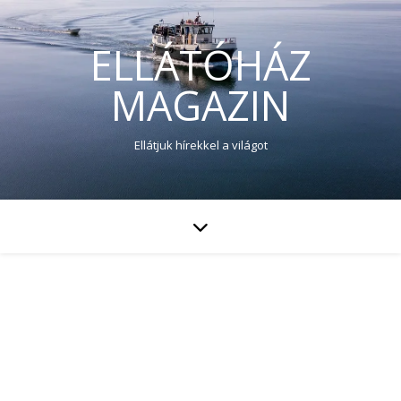
ELLÁTÓHÁZ
MAGAZIN
Ellátjuk hírekkel a világot