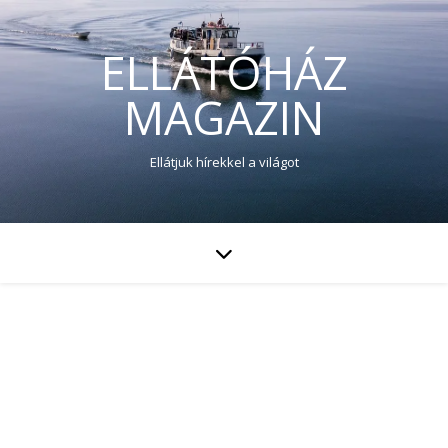
ELLÁTÓHÁZ
MAGAZIN
Ellátjuk hírekkel a világot