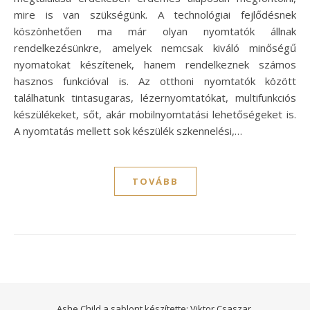
mire is van szükségünk. A technológiai fejlődésnek
köszönhetően ma már olyan nyomtatók állnak
rendelkezésünkre, amelyek nemcsak kiváló minőségű
nyomatokat készítenek, hanem rendelkeznek számos
hasznos funkcióval is. Az otthoni nyomtatók között
találhatunk tintasugaras, lézernyomtatókat, multifunkciós
készülékeket, sőt, akár mobilnyomtatási lehetőségeket is.
A nyomtatás mellett sok készülék szkennelési,…
TOVÁBB
Ashe Child a sablont készítette:
Viktor Csaszar.