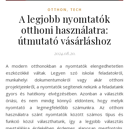
,
OTTHON
TECH
A legjobb nyomtatók
otthoni használatra:
útmutató vásárláshoz
2024.08.20.
A modern otthonokban a nyomtatók elengedhetetlen
eszközökké váltak. Legyen szó iskolai feladatokról,
munkahelyi dokumentumokról vagy akár otthoni
projektjeinkről, a nyomtatók segítenek nekünk a feladataink
gyors és hatékony elvégzésében. Azonban a választék
óriási, és nem mindig könnyű eldönteni, hogy melyik
nyomtató a legmegfelelőbb számunkra. Az otthoni
használatra szánt nyomtatók között számos típus és
funkció közül választhatunk, így a legjobb választás
megtalálása érdekében érdemes alaposan megfontolni,