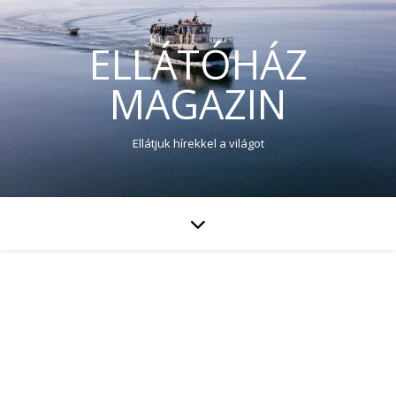
ELLÁTÓHÁZ
MAGAZIN
Ellátjuk hírekkel a világot