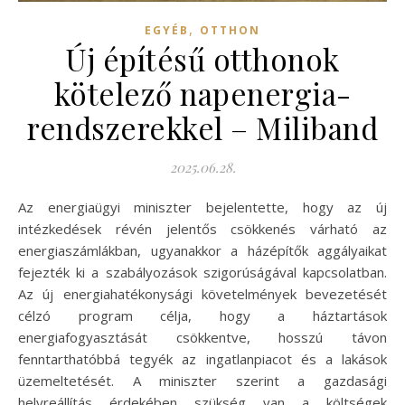
,
EGYÉB
OTTHON
Új építésű otthonok
kötelező napenergia-
rendszerekkel – Miliband
2025.06.28.
Az energiaügyi miniszter bejelentette, hogy az új
intézkedések révén jelentős csökkenés várható az
energiaszámlákban, ugyanakkor a házépítők aggályaikat
fejezték ki a szabályozások szigorúságával kapcsolatban.
Az új energiahatékonysági követelmények bevezetését
célzó program célja, hogy a háztartások
energiafogyasztását csökkentve, hosszú távon
fenntarthatóbbá tegyék az ingatlanpiacot és a lakások
üzemeltetését. A miniszter szerint a gazdasági
helyreállítás érdekében szükség van a költségek