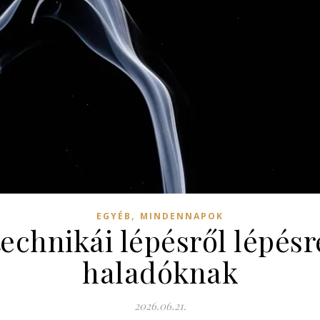
,
EGYÉB
MINDENNAPOK
technikái lépésről lépés
haladóknak
2026.06.21.