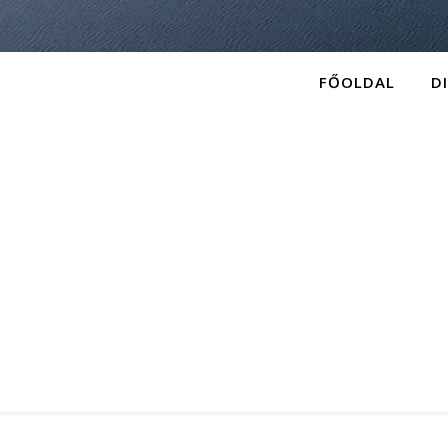
FŐOLDAL
D