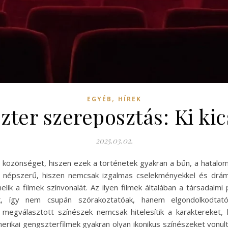
,
EGYÉB
HÍREK
ter szereposztás: Ki ki
2025.03.02.
a közönséget, hiszen ezek a történetek gyakran a bűn, a hatalo
 népszerű, hiszen nemcsak izgalmas cselekményekkel és dráma
elik a filmek színvonalát. Az ilyen filmek általában a társadal
k, így nem csupán szórakoztatóak, hanem elgondolkodtató
l megválasztott színészek nemcsak hitelesítik a karaktereket
rikai gengszterfilmek gyakran olyan ikonikus színészeket vonult