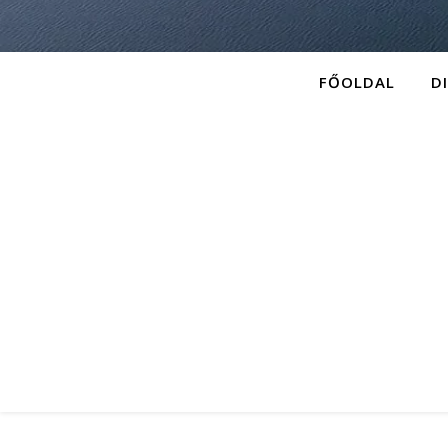
FŐOLDAL
D