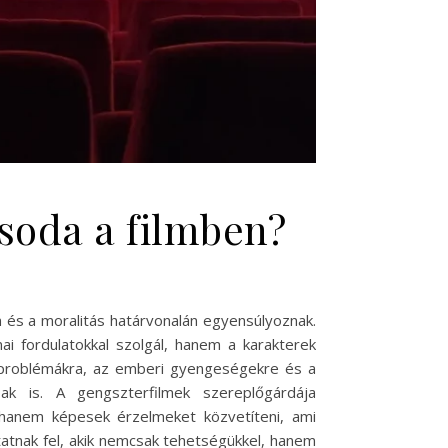
csoda a filmben?
m és a moralitás határvonalán egyensúlyoznak.
i fordulatokkal szolgál, hanem a karakterek
mi problémákra, az emberi gyengeségekre és a
ak is. A gengszterfilmek szereplőgárdája
, hanem képesek érzelmeket közvetíteni, ami
atnak fel, akik nemcsak tehetségükkel, hanem