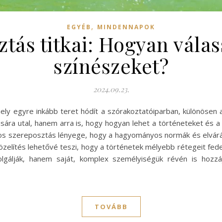
,
EGYÉB
MINDENNAPOK
ztás titkai: Hogyan vála
színészeket?
2024.09.23.
ely egyre inkább teret hódít a szórakoztatóiparban, különösen a
sára utal, hanem arra is, hogy hogyan lehet a történeteket és a 
os szereposztás lényege, hogy a hagyományos normák és elvárás
zelítés lehetővé teszi, hogy a történetek mélyebb rétegeit fedez
lgálják, hanem saját, komplex személyiségük révén is hozzáj
TOVÁBB