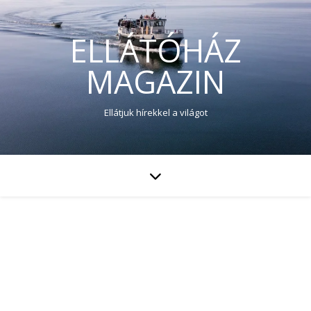
ELLÁTÓHÁZ
MAGAZIN
Ellátjuk hírekkel a világot