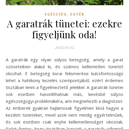
,
EGÉSZSÉG
EGYÉB
A garatrák tünetei: ezekre
figyeljünk oda!
2025.03.15.
A garatrák egy olyan súlyos betegség, amely a garat
szöveteiben alakul ki, és számos kellemetlen tünetet
okozhat. E betegség korai felismerése kulcsfontosságú
lehet a hatékony kezelés szempontjából, ezért érdemes
tisztában lenni a figyelmeztető jelekkel. A garatrák tünetei
sok esetben hasonlíthatnak más, kevésbé súlyos
egészségügyi problémákéra, ami megnehezíti a diagnózist.
Az emberek gyakran hajlamosak figyelmen kívül hagyni a
kezdeti tüneteket, mivel azok nem mindig egyértelműek,
és sok esetben csak enyhe kellemetlenséget okoznak.
Ezért fontos, hogy tisztában legyünk a garatrák jellemző