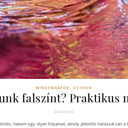
,
MINDENNAPOK
OTTHON
nk falszínt? Praktikus 
2025.03.03.
döntés, hanem egy olyan folyamat, amely jelentős hatással van a t