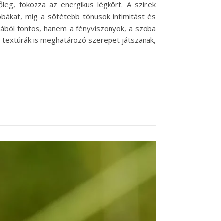
őleg, fokozza az energikus légkört. A színek
obákat, míg a sötétebb tónusok intimitást és
jából fontos, hanem a fényviszonyok, a szoba
és textúrák is meghatározó szerepet játszanak,