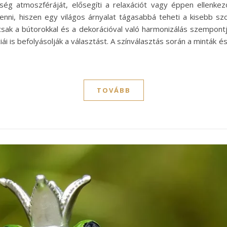
ség atmoszféráját, elősegíti a relaxációt vagy éppen ellenkez
enni, hiszen egy világos árnyalat tágasabbá teheti a kisebb sz
sak a bútorokkal és a dekorációval való harmonizálás szempont
ái is befolyásolják a választást. A színválasztás során a minták 
TOVÁBB