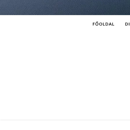
FŐOLDAL
D