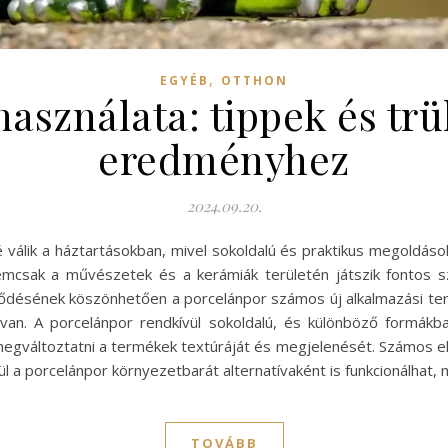
,
EGYÉB
OTTHON
használata: tippek és trü
eredményhez
2024.09.20.
álik a háztartásokban, mivel sokoldalú és praktikus megoldások
nemcsak a művészetek és a kerámiák területén játszik fontos 
lődésének köszönhetően a porcelánpor számos új alkalmazási terül
 van. A porcelánpor rendkívül sokoldalú, és különböző formá
megváltoztatni a termékek textúráját és megjelenését. Számos elő
ül a porcelánpor környezetbarát alternatívaként is funkcionálhat, 
TOVÁBB