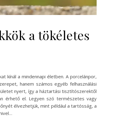
kkök a tökéletes
at kínál a mindennapi életben. A porcelánpor,
szerepet, hanem számos egyéb felhasználási
etet nyert, így a háztartási tisztítószerektől
kban érhető el. Legyen szó természetes vagy
nyét élvezhetjük, mint például a tartósság, a
mivel…