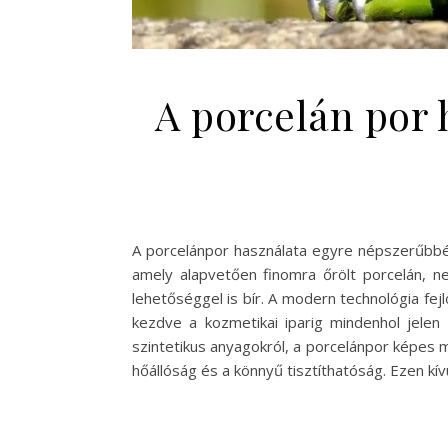
A porcelán por 
A porcelánpor használata egyre népszerűbbé v
amely alapvetően finomra őrölt porcelán, 
lehetőséggel is bír. A modern technológia fej
kezdve a kozmetikai iparig mindenhol jelen
szintetikus anyagokról, a porcelánpor képes 
hőállóság és a könnyű tisztíthatóság. Ezen kív