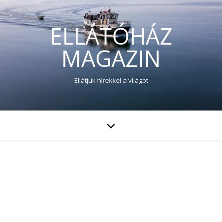
ELLÁTÓHÁZ
MAGAZIN
Ellátjuk hírekkel a világot