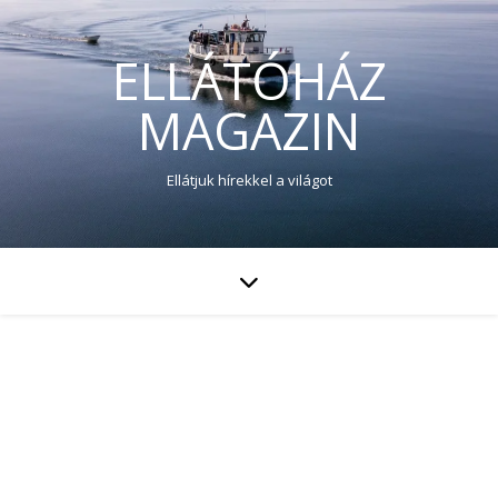
ELLÁTÓHÁZ
MAGAZIN
Ellátjuk hírekkel a világot