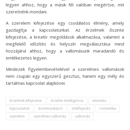
legyen ahhoz, hogy a másik fél valóban megértse, mit
szeretnénk mondani.
A szerelem kifejezése egy csodálatos élmény, amely
gazdagítja a kapcsolatunkat. Az érzelmek őszinte
kifejezése, a kreatív megoldások alkalmazása, valamint a
megfelelő időzítés és helyszín megválasztása mind
hozzájárul ahhoz, hogy a vallomásunk maradandó és
emlékezetes legyen.
Mindezek figyelembevételével a szerelmes vallomások
nem csupán egy egyszerű gesztus, hanem egy mély és
tartalmas kapcsolat alapkövei.
érzelmek kifejezése
érzelmi intelligencia
intimitás
kapcsolatok
kommunikáció
önkifejezés
romantika
szerelem
szerelmes vallomás
vallomás