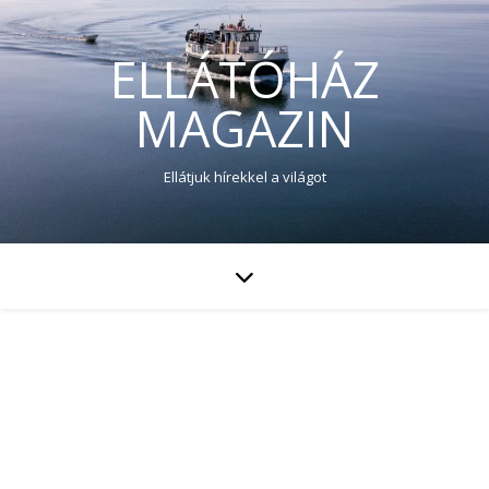
ELLÁTÓHÁZ
MAGAZIN
Ellátjuk hírekkel a világot