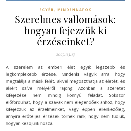
,
EGYÉB
MINDENNAPOK
Szerelmes vallomások:
hogyan fejezzük ki
érzéseinket?
2025.03.17.
A szerelem az emberi élet egyik legszebb és
legkomplexebb érzése. Mindenki vágyik arra, hogy
megtalálja a másik felét, akivel megoszthatja az életét, és
akiért szíve mélyéről rajong. Azonban a szeretet
kifejezése nem mindig könnyű feladat. Sokszor
előfordulhat, hogy a szavak nem elegendőek ahhoz, hogy
kifejezzük az érzelmeinket, vagy éppen ellenkezőleg,
annyira erőteljes érzések törnek ránk, hogy nem tudjuk,
hogyan kezdjünk hozzá.