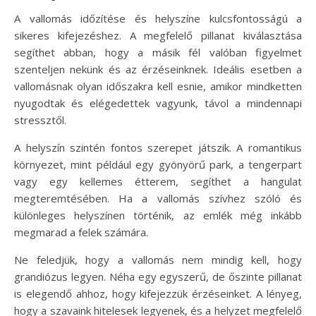
A vallomás időzítése és helyszíne kulcsfontosságú a
sikeres kifejezéshez. A megfelelő pillanat kiválasztása
segíthet abban, hogy a másik fél valóban figyelmet
szenteljen nekünk és az érzéseinknek. Ideális esetben a
vallomásnak olyan időszakra kell esnie, amikor mindketten
nyugodtak és elégedettek vagyunk, távol a mindennapi
stressztől.
A helyszín szintén fontos szerepet játszik. A romantikus
környezet, mint például egy gyönyörű park, a tengerpart
vagy egy kellemes étterem, segíthet a hangulat
megteremtésében. Ha a vallomás szívhez szóló és
különleges helyszínen történik, az emlék még inkább
megmarad a felek számára.
Ne feledjük, hogy a vallomás nem mindig kell, hogy
grandiózus legyen. Néha egy egyszerű, de őszinte pillanat
is elegendő ahhoz, hogy kifejezzük érzéseinket. A lényeg,
hogy a szavaink hitelesek legyenek, és a helyzet megfelelő