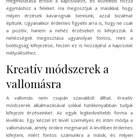
megmutatása erősíti a kapcsolatot, és közelebb hozza
egymáshoz a feleket. Ha megosztjuk a másikkal, hogy
milyen érzések kavarognak bennünk, azzal bizalmat
építünk. Ugyanakkor érdemes figyelni arra is, hogy ne csak
a pozitív, hanem a nehéz érzéseket is kifejezzük. A
nehézségek megosztása ugyanolyan fontos, mint a
boldogság kifejezése, hiszen ez is hozzájárul a kapcsolat
mélyüléséhez.
Kreatív módszerek a
vallomásra
A vallomás nem csupán szavakból állhat. Kreatív
módszerek alkalmazásával sokkal hatékonyabban tudjuk
kifejezni érzéseinket. Az egyik legkedveltebb forma a
levélírás. Egy kézzel írt levél személyes és intim módja a
vallomásnak, amely örökre megmarad. A levélben érdemes
kifejteni, miért fontos számunkra a másik, és milyen