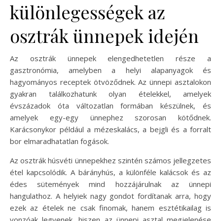
különlegességek az
osztrák ünnepek idején
Az osztrák ünnepek elengedhetetlen része a
gasztronómia, amelyben a helyi alapanyagok és
hagyományos receptek ötvöződnek. Az ünnepi asztalokon
gyakran találkozhatunk olyan ételekkel, amelyek
évszázadok óta változatlan formában készülnek, és
amelyek egy-egy ünnephez szorosan kötődnek.
Karácsonykor például a mézeskalács, a bejgli és a forralt
bor elmaradhatatlan fogások.
Az osztrák húsvéti ünnepekhez szintén számos jellegzetes
étel kapcsolódik. A bárányhús, a különféle kalácsok és az
édes sütemények mind hozzájárulnak az ünnepi
hangulathoz. A helyiek nagy gondot fordítanak arra, hogy
ezek az ételek ne csak finomak, hanem esztétikailag is
vonzóak legyenek, hiszen az ünnepi asztal megjelenése