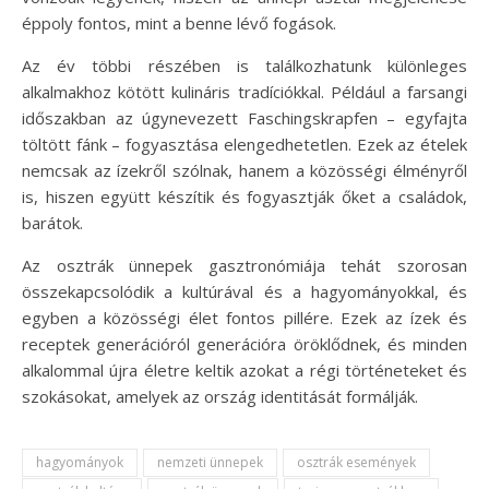
éppoly fontos, mint a benne lévő fogások.
Az év többi részében is találkozhatunk különleges
alkalmakhoz kötött kulináris tradíciókkal. Például a farsangi
időszakban az úgynevezett Faschingskrapfen – egyfajta
töltött fánk – fogyasztása elengedhetetlen. Ezek az ételek
nemcsak az ízekről szólnak, hanem a közösségi élményről
is, hiszen együtt készítik és fogyasztják őket a családok,
barátok.
Az osztrák ünnepek gasztronómiája tehát szorosan
összekapcsolódik a kultúrával és a hagyományokkal, és
egyben a közösségi élet fontos pillére. Ezek az ízek és
receptek generációról generációra öröklődnek, és minden
alkalommal újra életre keltik azokat a régi történeteket és
szokásokat, amelyek az ország identitását formálják.
hagyományok
nemzeti ünnepek
osztrák események