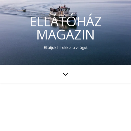
ELLÁTÓHÁZ
MAGAZIN
Ellátjuk hírekkel a világot