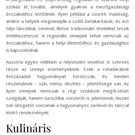
szokás él tovább, amelyek gyakran a mezőgazdasági
évszakokhoz kötődnek. Ilyen például a szüreti mulatság,
amikor a helyiek megünneplik a szőlő betakarítását, és ezt
népi táncokkal, zenével, illetve tradicionális ételekkel teszik
emlékezetessé. A regionális ünnepek tehát nemcsak az
évszakokhoz, hanem a helyi életmódhoz és gazdasághoz
is kapcsolódnak.
Ausztria egyes vidékein a népviselet viselése is szerves
része az ünnepi eseményeknek. Ezek a ruhadarabok
évszázadok hagyományait hordozzák, és minden
részletüknek – szín, minta, díszítés – jelentősége van. Az
ilyen ünnepek nemcsak a régi szokások megőrzését
szolgálják, hanem turisztikai vonzerőt is jelentenek, hiszen
sok látogatót vonzanak a hagyományos zenével és tánccal
kísért rendezvények.
Kulináris