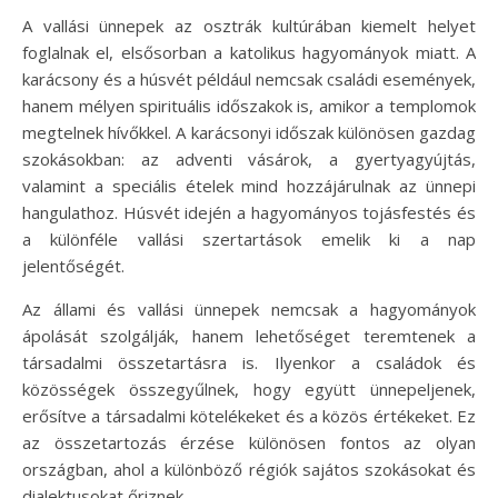
A vallási ünnepek az osztrák kultúrában kiemelt helyet
foglalnak el, elsősorban a katolikus hagyományok miatt. A
karácsony és a húsvét például nemcsak családi események,
hanem mélyen spirituális időszakok is, amikor a templomok
megtelnek hívőkkel. A karácsonyi időszak különösen gazdag
szokásokban: az adventi vásárok, a gyertyagyújtás,
valamint a speciális ételek mind hozzájárulnak az ünnepi
hangulathoz. Húsvét idején a hagyományos tojásfestés és
a különféle vallási szertartások emelik ki a nap
jelentőségét.
Az állami és vallási ünnepek nemcsak a hagyományok
ápolását szolgálják, hanem lehetőséget teremtenek a
társadalmi összetartásra is. Ilyenkor a családok és
közösségek összegyűlnek, hogy együtt ünnepeljenek,
erősítve a társadalmi kötelékeket és a közös értékeket. Ez
az összetartozás érzése különösen fontos az olyan
országban, ahol a különböző régiók sajátos szokásokat és
dialektusokat őriznek.