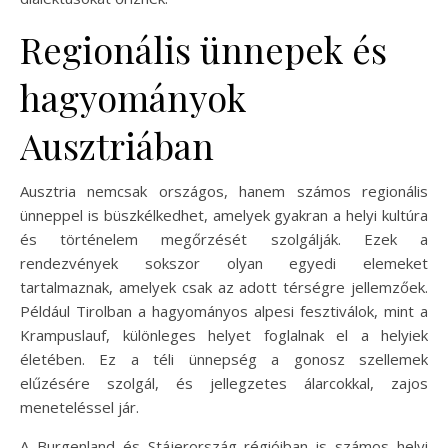
Regionális ünnepek és
hagyományok
Ausztriában
Ausztria nemcsak országos, hanem számos regionális
ünneppel is büszkélkedhet, amelyek gyakran a helyi kultúra
és történelem megőrzését szolgálják. Ezek a
rendezvények sokszor olyan egyedi elemeket
tartalmaznak, amelyek csak az adott térségre jellemzőek.
Például Tirolban a hagyományos alpesi fesztiválok, mint a
Krampuslauf, különleges helyet foglalnak el a helyiek
életében. Ez a téli ünnepség a gonosz szellemek
elűzésére szolgál, és jellegzetes álarcokkal, zajos
meneteléssel jár.
A Burgenland és Stájerország régióiban is számos helyi