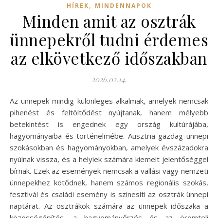
,
HÍREK
MINDENNAPOK
Minden amit az osztrák
ünnepekről tudni érdemes
az elkövetkező időszakban
2026.02.14.
Az ünnepek mindig különleges alkalmak, amelyek nemcsak
pihenést és feltöltődést nyújtanak, hanem mélyebb
betekintést is engednek egy ország kultúrájába,
hagyományaiba és történelmébe. Ausztria gazdag ünnepi
szokásokban és hagyományokban, amelyek évszázadokra
nyúlnak vissza, és a helyiek számára kiemelt jelentőséggel
bírnak. Ezek az események nemcsak a vallási vagy nemzeti
ünnepekhez kötődnek, hanem számos regionális szokás,
fesztivál és családi esemény is színesíti az osztrák ünnepi
naptárat. Az osztrákok számára az ünnepek időszaka a
közösségépítés, a hagyományőrzés és az örömteli