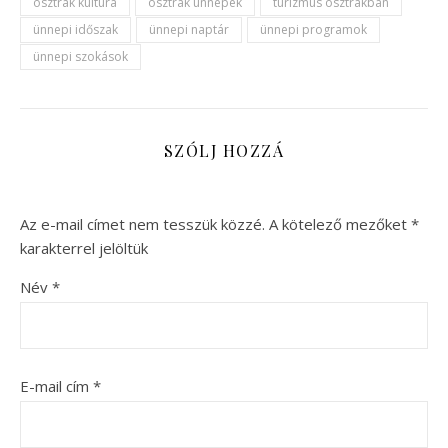
osztrák kultúra
osztrák ünnepek
turizmus osztrákban
ünnepi időszak
ünnepi naptár
ünnepi programok
ünnepi szokások
SZÓLJ HOZZÁ
Az e-mail címet nem tesszük közzé.
A kötelező mezőket
*
karakterrel jelöltük
Név
*
E-mail cím
*