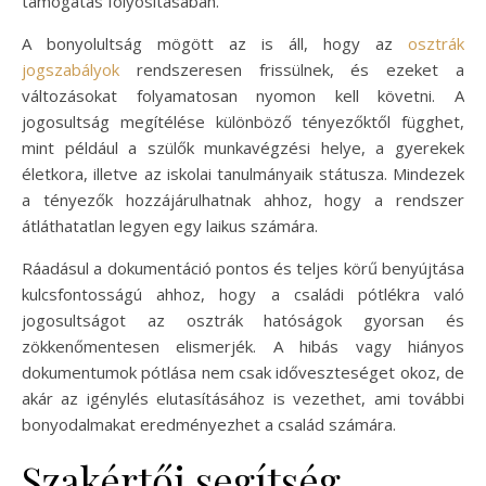
támogatás folyósításában.
A bonyolultság mögött az is áll, hogy az
osztrák
jogszabályok
rendszeresen frissülnek, és ezeket a
változásokat folyamatosan nyomon kell követni. A
jogosultság megítélése különböző tényezőktől függhet,
mint például a szülők munkavégzési helye, a gyerekek
életkora, illetve az iskolai tanulmányaik státusza. Mindezek
a tényezők hozzájárulhatnak ahhoz, hogy a rendszer
átláthatatlan legyen egy laikus számára.
Ráadásul a dokumentáció pontos és teljes körű benyújtása
kulcsfontosságú ahhoz, hogy a családi pótlékra való
jogosultságot az osztrák hatóságok gyorsan és
zökkenőmentesen elismerjék. A hibás vagy hiányos
dokumentumok pótlása nem csak időveszteséget okoz, de
akár az igénylés elutasításához is vezethet, ami további
bonyodalmakat eredményezhet a család számára.
Szakértői segítség