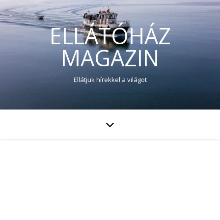
ELLÁTÓHÁZ
MAGAZIN
Ellátjuk hírekkel a világot