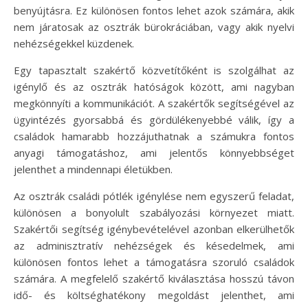
benyújtásra. Ez különösen fontos lehet azok számára, akik
nem járatosak az osztrák bürokráciában, vagy akik nyelvi
nehézségekkel küzdenek.
Egy tapasztalt szakértő közvetítőként is szolgálhat az
igénylő és az osztrák hatóságok között, ami nagyban
megkönnyíti a kommunikációt. A szakértők segítségével az
ügyintézés gyorsabbá és gördülékenyebbé válik, így a
családok hamarabb hozzájuthatnak a számukra fontos
anyagi támogatáshoz, ami jelentős könnyebbséget
jelenthet a mindennapi életükben.
Az osztrák családi pótlék igénylése nem egyszerű feladat,
különösen a bonyolult szabályozási környezet miatt.
Szakértői segítség igénybevételével azonban elkerülhetők
az adminisztratív nehézségek és késedelmek, ami
különösen fontos lehet a támogatásra szoruló családok
számára. A megfelelő szakértő kiválasztása hosszú távon
idő- és költséghatékony megoldást jelenthet, ami