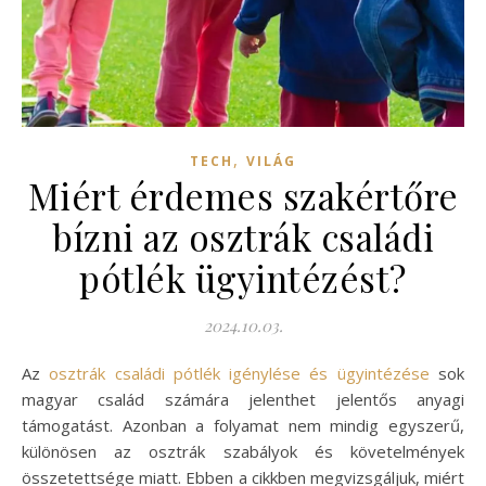
,
TECH
VILÁG
Miért érdemes szakértőre
bízni az osztrák családi
pótlék ügyintézést?
2024.10.03.
Az
osztrák családi pótlék igénylése és ügyintézése
sok
magyar család számára jelenthet jelentős anyagi
támogatást. Azonban a folyamat nem mindig egyszerű,
különösen az osztrák szabályok és követelmények
összetettsége miatt. Ebben a cikkben megvizsgáljuk, miért