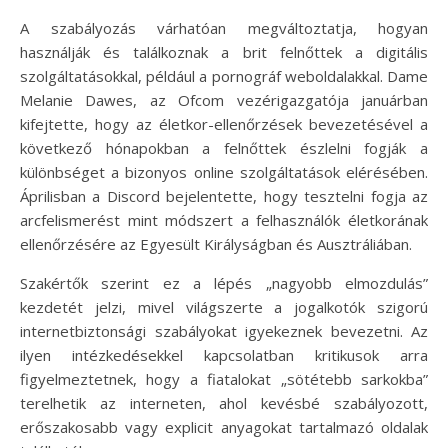
A szabályozás várhatóan megváltoztatja, hogyan
használják és találkoznak a brit felnőttek a digitális
szolgáltatásokkal, például a pornográf weboldalakkal. Dame
Melanie Dawes, az Ofcom vezérigazgatója januárban
kifejtette, hogy az életkor-ellenőrzések bevezetésével a
következő hónapokban a felnőttek észlelni fogják a
különbséget a bizonyos online szolgáltatások elérésében.
Áprilisban a Discord bejelentette, hogy tesztelni fogja az
arcfelismerést mint módszert a felhasználók életkorának
ellenőrzésére az Egyesült Királyságban és Ausztráliában.
Szakértők szerint ez a lépés „nagyobb elmozdulás”
kezdetét jelzi, mivel világszerte a jogalkotók szigorú
internetbiztonsági szabályokat igyekeznek bevezetni. Az
ilyen intézkedésekkel kapcsolatban kritikusok arra
figyelmeztetnek, hogy a fiatalokat „sötétebb sarkokba”
terelhetik az interneten, ahol kevésbé szabályozott,
erőszakosabb vagy explicit anyagokat tartalmazó oldalak