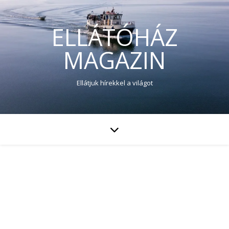
ELLÁTÓHÁZ
MAGAZIN
Ellátjuk hírekkel a világot