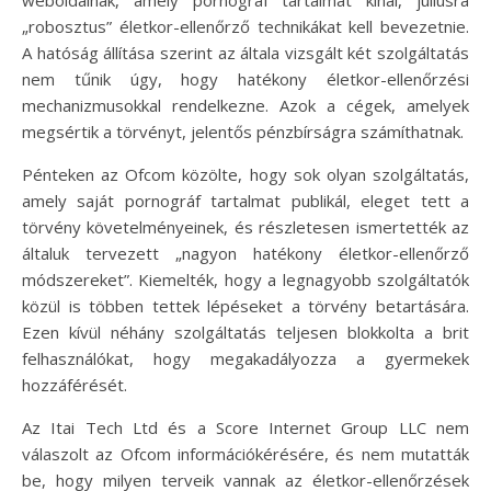
„robosztus” életkor-ellenőrző technikákat kell bevezetnie.
A hatóság állítása szerint az általa vizsgált két szolgáltatás
nem tűnik úgy, hogy hatékony életkor-ellenőrzési
mechanizmusokkal rendelkezne. Azok a cégek, amelyek
megsértik a törvényt, jelentős pénzbírságra számíthatnak.
Pénteken az Ofcom közölte, hogy sok olyan szolgáltatás,
amely saját pornográf tartalmat publikál, eleget tett a
törvény követelményeinek, és részletesen ismertették az
általuk tervezett „nagyon hatékony életkor-ellenőrző
módszereket”. Kiemelték, hogy a legnagyobb szolgáltatók
közül is többen tettek lépéseket a törvény betartására.
Ezen kívül néhány szolgáltatás teljesen blokkolta a brit
felhasználókat, hogy megakadályozza a gyermekek
hozzáférését.
Az Itai Tech Ltd és a Score Internet Group LLC nem
válaszolt az Ofcom információkérésére, és nem mutatták
be, hogy milyen terveik vannak az életkor-ellenőrzések