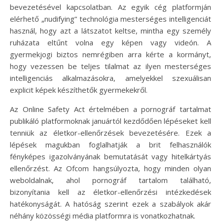
bevezetésével kapcsolatban. Az egyik cég platformján
elérhető „nudifying” technológia mesterséges intelligenciát
használ, hogy azt a látszatot keltse, mintha egy személy
ruházata eltűnt volna egy képen vagy videón. A
gyermekjogi biztos nemrégiben arra kérte a kormányt,
hogy vezessen be teljes tilalmat az ilyen mesterséges
intelligenciás alkalmazásokra, amelyekkel szexuálisan
explicit képek készíthetők gyermekekről.
Az Online Safety Act értelmében a pornográf tartalmat
publikáló platformoknak januártól kezdődően lépéseket kell
tenniük az életkor-ellenőrzések bevezetésére. Ezek a
lépések magukban foglalhatják a brit felhasználók
fényképes igazolványának bemutatását vagy hitelkártyás
ellenőrzést. Az Ofcom hangsúlyozta, hogy minden olyan
weboldalnak, ahol pornográf tartalom található,
bizonyítania kell az életkor-ellenőrzési intézkedések
hatékonyságát. A hatóság szerint ezek a szabályok akár
néhány közösségi média platformra is vonatkozhatnak.