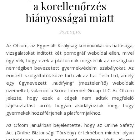
a korellenőrzés
hiányosságai miatt
2025.05.10.
Az Ofcom, az Egyesült Királyság kommunikációs hatósága,
vizsgálatokat indított két pornográf weboldal ellen, mivel
úgy véli, hogy ezek a platformok megsértik az országban
nemrégiben bevezetett gyermekvédelmi szabályokat. Az
érintett szolgáltatók közé tartozik az Itai Tech Ltd, amely
egy úgynevezett „nudifying” (meztelenítő) weboldalt
üzemeltet, valamint a Score Internet Group LLC. Az Ofcom
jelezte, hogy ezek a cégek nem adtak megfelelő
tájékoztatást arról, hogyan akadályozzák meg, hogy
gyermekek hozzáférjenek a platformjaikhoz.
Az Ofcom januárban bejelentette, hogy az Online Safety
Act (Online Biztonsági Törvény) értelmében minden olyan
weboldalnak, amely pornográf tartalmat kínál, júliusra