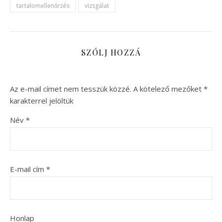
tartalomellenőrzés
vizsgálat
SZÓLJ HOZZÁ
Az e-mail címet nem tesszük közzé.
A kötelező mezőket
*
karakterrel jelöltük
Név
*
E-mail cím
*
Honlap