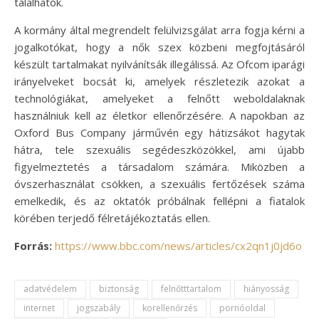
találhatók.
A kormány által megrendelt felülvizsgálat arra fogja kérni a
jogalkotókat, hogy a nők szex közbeni megfojtásáról
készült tartalmakat nyilvánítsák illegálissá. Az Ofcom iparági
irányelveket bocsát ki, amelyek részletezik azokat a
technológiákat, amelyeket a felnőtt weboldalaknak
használniuk kell az életkor ellenőrzésére. A napokban az
Oxford Bus Company járművén egy hátizsákot hagytak
hátra, tele szexuális segédeszközökkel, ami újabb
figyelmeztetés a társadalom számára. Miközben a
óvszerhasználat csökken, a szexuális fertőzések száma
emelkedik, és az oktatók próbálnak fellépni a fiatalok
körében terjedő félretájékoztatás ellen.
Forrás:
https://www.bbc.com/news/articles/cx2qn1j0jd6o
adatvédelem
biztonság
felnőtttartalom
hiányosság
internet
jogszabály
korellenőrzés
pornóoldal