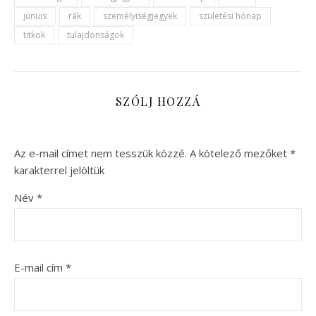
júnuis
rák
személyiségjegyek
születési hónap
titkok
tulajdonságok
SZÓLJ HOZZÁ
Az e-mail címet nem tesszük közzé.
A kötelező mezőket
*
karakterrel jelöltük
Név
*
E-mail cím
*