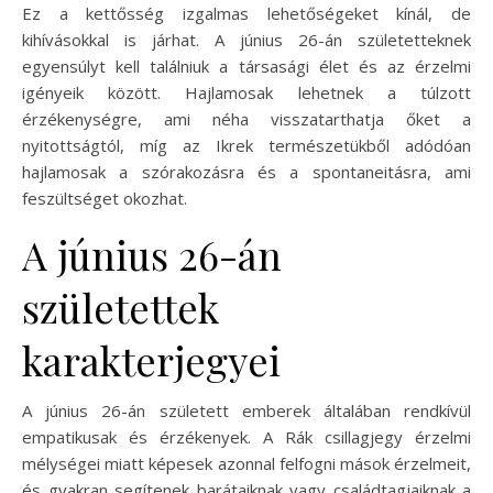
Ez a kettősség izgalmas lehetőségeket kínál, de
kihívásokkal is járhat. A június 26-án születetteknek
egyensúlyt kell találniuk a társasági élet és az érzelmi
igényeik között. Hajlamosak lehetnek a túlzott
érzékenységre, ami néha visszatarthatja őket a
nyitottságtól, míg az Ikrek természetükből adódóan
hajlamosak a szórakozásra és a spontaneitásra, ami
feszültséget okozhat.
A június 26-án
születettek
karakterjegyei
A június 26-án született emberek általában rendkívül
empatikusak és érzékenyek. A Rák csillagjegy érzelmi
mélységei miatt képesek azonnal felfogni mások érzelmeit,
és gyakran segítenek barátaiknak vagy családtagjaiknak a