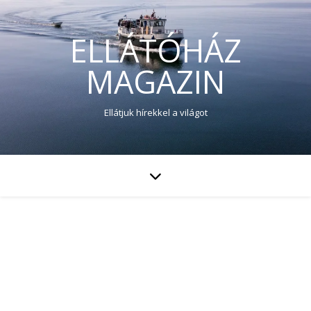
ELLÁTÓHÁZ
MAGAZIN
Ellátjuk hírekkel a világot