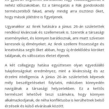
nehéz időszakokban. Ez a támogatás a Rák gondoskodó
természetéből fakad, amely mindig arra ösztönzi őket,
hogy mások jólétére is figyeljenek.
Ugyanakkor az Ikrek hatására a június 26-án születettek
rendkívül kíváncsiak és szellemesek is. Szeretik a társasági
eseményeket, és könnyen barátkoznak, ami miatt szívesen
keresnek új élményeket. Az Ikrek szellemi frissessége és
kreativitása segíti őket abban, hogy új érdeklődési köröket
találjanak, és változatos életet éljenek.
A két csillagjegy hatása együttesen olyan egyedülálló
tulajdonságokat eredményez, mint a kíváncsiság és az
érzelmi intelligencia. A június 26-án születettek képesek
mély beszélgetéseket folytatni, miközben könnyedén
navigálnak a társasági helyzetekben. Ez a kettős
természet lehetővé teszi számukra, hogy könnyen
alkalmazkodjanak, de néha konfliktusba is kerülhetnek belső
érzéseik és külső elvárásaik között.