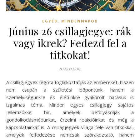
,
EGYÉB
MINDENNAPOK
Június 26 csillagjegye: rák
vagy ikrek? Fedezd fel a
titkokat!
2025.03.09.
A csillagjegyek régóta foglalkoztatják az embereket, hiszen
nem csupán a születési időpontunk, hanem a
személyiségünkre és életünkre gyakorolt hatásuk is
izgalmas téma. Minden egyes csillagjegy sajátos
jellemzőkkel bír, amelyek befolyásolják a
gondolkodásmódunkat, érzelmi reakcióinkat és még a
kapcsolatainkat is. A csillagjegyek világa tele van titkokkal,
amelyek felfedezése nemcsak szórakoztató, hanem