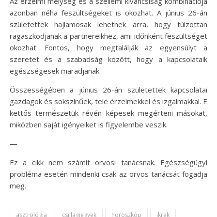
Az érzelmi mélység és a szellemi kíváncsiság kombinációja
azonban néha feszültségeket is okozhat. A június 26-án
születettek hajlamosak lehetnek arra, hogy túlzottan
ragaszkodjanak a partnereikhez, ami időnként feszültséget
okozhat. Fontos, hogy megtalálják az egyensúlyt a
szeretet és a szabadság között, hogy a kapcsolataik
egészségesek maradjanak.
Összességében a június 26-án születettek kapcsolatai
gazdagok és sokszínűek, tele érzelmekkel és izgalmakkal. E
kettős természetük révén képesek megérteni másokat,
miközben saját igényeiket is figyelembe veszik.
—
Ez a cikk nem számít orvosi tanácsnak. Egészségügyi
probléma esetén mindenki csak az orvos tanácsát fogadja
meg.
asztrológia
csillagjegyek
horoszkóp
ikrek