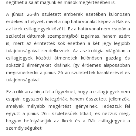
segíthet a saját magunk és mások megértésében is.
A június 26-án született emberek esetében különösen
érdekes a helyzet, mivel a nap határvonalat képez a Rák és
az Ikrek csillagjegyek között. Ez a határvonal nem csupán a
születési dátumok szempontjából izgalmas, hanem azért
is, mert az érintettek sok esetben a két jegy legjobb
tulajdonságaival rendelkeznek. Az asztrológia világában a
csillagjegyek közötti átmenetek különösen gazdag és
sokszínű élményeket kínálnak, így érdemes alaposabban
megismerkedni a június 26-án születettek karakterével és
tulajdonságaival.
Ez a cikk arra hívja fel a figyelmet, hogy a csillagjegyek nem
csupán egyszerű kategóriák, hanem összetett jellemzők,
amelyek mélyebb megértést igényelnek. Fedezzük fel
együtt a június 26-i születésűek titkait, és nézzük meg,
hogyan befolyásolják az Ikrek és a Rák csillagjegyek a
személyiségüket!