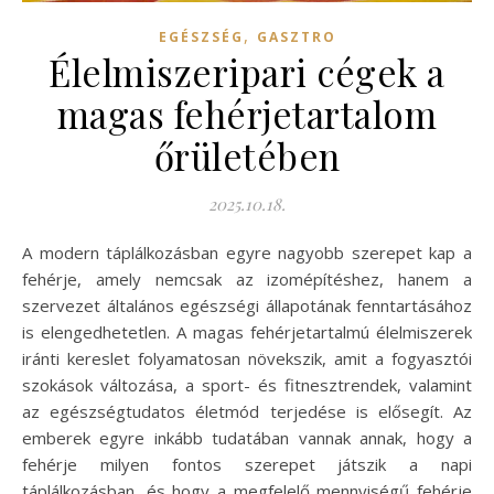
,
EGÉSZSÉG
GASZTRO
Élelmiszeripari cégek a
magas fehérjetartalom
őrületében
2025.10.18.
A modern táplálkozásban egyre nagyobb szerepet kap a
fehérje, amely nemcsak az izomépítéshez, hanem a
szervezet általános egészségi állapotának fenntartásához
is elengedhetetlen. A magas fehérjetartalmú élelmiszerek
iránti kereslet folyamatosan növekszik, amit a fogyasztói
szokások változása, a sport- és fitnesztrendek, valamint
az egészségtudatos életmód terjedése is elősegít. Az
emberek egyre inkább tudatában vannak annak, hogy a
fehérje milyen fontos szerepet játszik a napi
táplálkozásban, és hogy a megfelelő mennyiségű fehérje