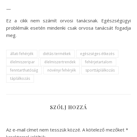
—
Ez a cikk nem számít orvosi tanácsnak. Egészségügyi
problémák esetén mindenki csak orvosa tanácsát fogadja
meg.
állati fehérjék
diétás termékek
egészséges étkezés
élelmiszeripar
élelmiszertrendek
fehérjetartalom
fenntarthatóság
növényi fehérjék
sporttáplálkozás
táplálkozás
SZÓLJ HOZZÁ
Az e-mail címet nem tesszük közzé.
A kötelező mezőket
*
karakterrel jelöltük