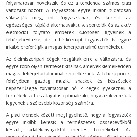
folyamatosan növekszik, és ez a tendencia számos piaci
változást hozott. A fogyasztók egyre inkább tudatosan
választják meg, mit fogyasztanak, és keresik az
egészséges, tápláló alternatívákat. A sportolók és az aktív
életmódot folytató emberek különösen figyelnek a
fehérjebevitelre, de a hétköznapi fogyasztók is egyre
inkább preferálják a magas fehérjetartalmú termékeket.
Az élelmiszeripari cégek reagáltak erre a változásra, és
egyre több olyan terméket kínálnak, amelyek kiemelkedően
magas fehérjetartalommal rendelkeznek. A fehérjeporok,
fehérjében gazdag müzlik, snackek és készételek
népszerűsége folyamatosan nő. A cégek igyekeznek a
termékek ízét és állagát is optimalizálni, hogy azok vonzóak
legyenek a szélesebb közönség számára.
A piaci trendek között megfigyelhető, hogy a fogyasztók
egyre inkább keresik a természetes összetevőkből
készült, adalékanyagoktól mentes termékeket. Az
egészségtudatos vásárlók hajlandóak többet költeni olyan