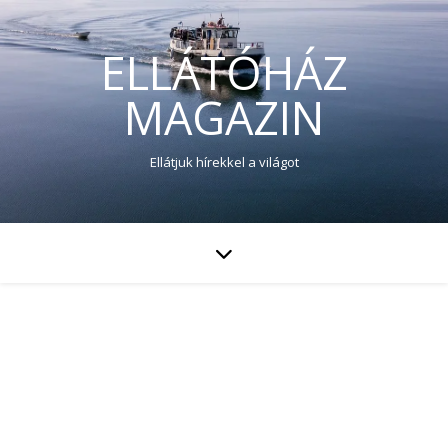
ELLÁTÓHÁZ
MAGAZIN
Ellátjuk hírekkel a világot