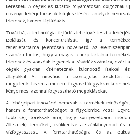
keresnek. A cégek és kutatók folyamatosan dolgoznak új
növényi fehérjeforrások kifejlesztésén, amelyek nemcsak
ízletesek, hanem táplálóak is.
Továbbá, a technológiai fejlődés lehetővé teszi a fehérjék
izolálását és koncentrálását, így a termékek
fehérjetartalma jelentősen növelhető. Az élelmiszeripar
számára fontos, hogy a magas fehérjetartalmú termékek
ízletesek és vonzóak legyenek a vásárlók számára, ezért a
cégek gyakran kísérleteznek különböző ízekkel és
állagokkal. Az innováció a csomagolás területén is
megjelenik, hiszen a modern fogyasztók gyakran keresnek
kényelmes, azonnal fogyasztható megoldásokat.
A fehérjeipari innováció nemcsak a termékek minőségét,
hanem a fenntarthatóságot is figyelembe veszi. Egyre
több cég törekszik arra, hogy környezetbarát módon
állítsa elő termékeit, csökkentve a szénlábnyomot és a
vízfogyasztást. A fenntarthatóságra és az etikus