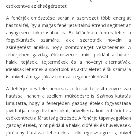
csökkentve az éhségérzetet.
A fehérjék emésztése során a szervezet több energiát
használ fel, így a magas fehérjetartalmú étrend segíthet az
anyagcsere fokozásában is. Ez különösen fontos lehet a
fogyókúrázók számára, akik szeretnék növelni a
zsírégetést anélkül, hogy izomtömeget veszítenének. A
fehérjében gazdag élelmiszerek, mint például a húsok,
halak, tojások, tejtermékek és a növényi alternatívák,
ideálisak lehetnek a sportolók és aktív életet élők számára
is, mivel támogatják az izomzat regenerálódását.
A fehérje bevitele nemcsak a fizikai teljesítményre van
hatással, hanem a szellemi működésre is. Számos kutatás
kimutatta, hogy a fehérjében gazdag ételek fogyasztása
javíthatja a kognitív funkciókat, növelheti a koncentrációt és
csökkentheti a fáradtság érzését. A fehérje tápanyagokban
gazdag ételek, mint például a halak, diófélék és hüvelyesek,
jótékony hatással lehetnek a lelki egészségre is, mivel