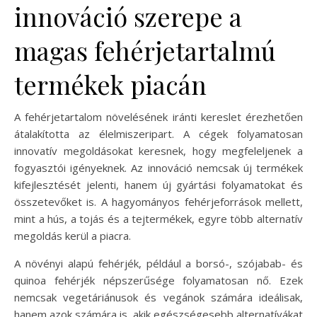
innováció szerepe a
magas fehérjetartalmú
termékek piacán
A fehérjetartalom növelésének iránti kereslet érezhetően
átalakította az élelmiszeripart. A cégek folyamatosan
innovatív megoldásokat keresnek, hogy megfeleljenek a
fogyasztói igényeknek. Az innováció nemcsak új termékek
kifejlesztését jelenti, hanem új gyártási folyamatokat és
összetevőket is. A hagyományos fehérjeforrások mellett,
mint a hús, a tojás és a tejtermékek, egyre több alternatív
megoldás kerül a piacra.
A növényi alapú fehérjék, például a borsó-, szójabab- és
quinoa fehérjék népszerűsége folyamatosan nő. Ezek
nemcsak vegetáriánusok és vegánok számára ideálisak,
hanem azok számára is, akik egészségesebb alternatívákat