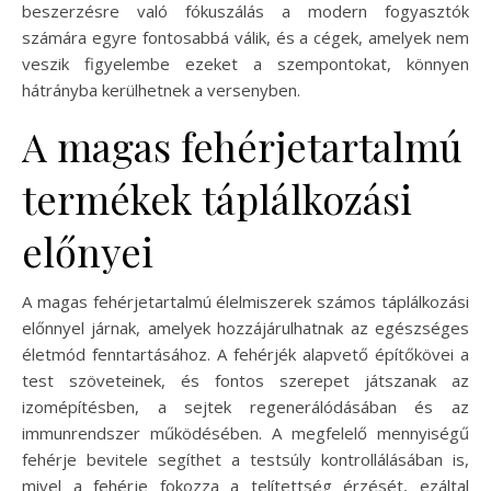
beszerzésre való fókuszálás a modern fogyasztók
számára egyre fontosabbá válik, és a cégek, amelyek nem
veszik figyelembe ezeket a szempontokat, könnyen
hátrányba kerülhetnek a versenyben.
A magas fehérjetartalmú
termékek táplálkozási
előnyei
A magas fehérjetartalmú élelmiszerek számos táplálkozási
előnnyel járnak, amelyek hozzájárulhatnak az egészséges
életmód fenntartásához. A fehérjék alapvető építőkövei a
test szöveteinek, és fontos szerepet játszanak az
izomépítésben, a sejtek regenerálódásában és az
immunrendszer működésében. A megfelelő mennyiségű
fehérje bevitele segíthet a testsúly kontrollálásában is,
mivel a fehérje fokozza a telítettség érzését, ezáltal