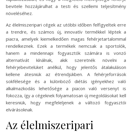
bevitele hozzájárulhat a testi és szellemi teljesítmény
növeléséhez.
Az élelmiszeripari cégek az utóbbi időben felfigyeltek erre
a trendre, és számos új, innovatív termékkel léptek a
piacra, amelyek kiemelkedően magas fehérjetartalommal
rendelkeznek. Ezek a termékek nemcsak a sportolók,
hanem a mindennapi fogyasztók számára is vonzó
alternatívát kínálnak, akik szeretnék növelni a
fehérjebevitelüket anélkül, hogy jelentős átalakuláson
kellene átesniük az étrendjükben. A fehérjeforrások
sokfélesége és a különböző diétás igényekhez való
alkalmazkodás lehetősége a piacon való versenyt is
fokozza, így a cégeknek folyamatosan új megoldásokat kell
keresniük, hogy megfeleljenek a változó fogyasztói
elvárásoknak.
Az élelmiszeripari