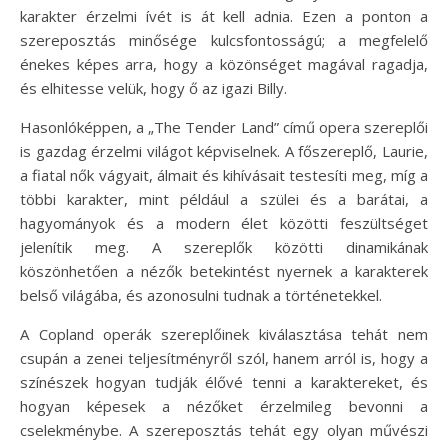
karakter érzelmi ívét is át kell adnia. Ezen a ponton a
szereposztás minősége kulcsfontosságú; a megfelelő
énekes képes arra, hogy a közönséget magával ragadja,
és elhitesse velük, hogy ő az igazi Billy.
Hasonlóképpen, a „The Tender Land” című opera szereplői
is gazdag érzelmi világot képviselnek. A főszereplő, Laurie,
a fiatal nők vágyait, álmait és kihívásait testesíti meg, míg a
többi karakter, mint például a szülei és a barátai, a
hagyományok és a modern élet közötti feszültséget
jelenítik meg. A szereplők közötti dinamikának
köszönhetően a nézők betekintést nyernek a karakterek
belső világába, és azonosulni tudnak a történetekkel.
A Copland operák szereplőinek kiválasztása tehát nem
csupán a zenei teljesítményről szól, hanem arról is, hogy a
színészek hogyan tudják élővé tenni a karaktereket, és
hogyan képesek a nézőket érzelmileg bevonni a
cselekménybe. A szereposztás tehát egy olyan művészi