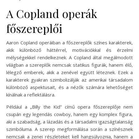
A Copland operák
főszereplői
Aaron Copland operáiban a főszereplők színes karakterek,
akik különböző háttérrel, motivációkkal és érzelmi
mélységekkel rendelkeznek. A Copland által megálmodott
világban a szereplők nemcsak statikus figurák, hanem élő,
lélegző emberek, akik a zenével együtt léteznek. Ezek a
karakterek gyakran szimbolizálják az amerikai társadalom
különböző aspektusait, és a nézők számára lehetőséget
kínálnak a reflektálásra.
Például a „Billy the Kid” című opera főszereplője nem
csupán egy legendás cowboy, hanem egy komplex figura,
aki a szabadság, a lázadás és a társadalmi igazságtalanság
szimbóluma. A szerep megformálása során a színésznek
nemcsak a zenei részleteket kell hangsúlyoznia, hanem a