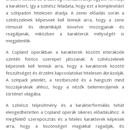
a karaktert, így a színész feladata, hogy ezt a komplexitást
a színpadon hitelesen átadja. A zenei előadás során a
színészeknek képesnek kell lenniük arra, hogy a zene
ritmusát és dinamikáját követve mozogjanak és
reagáljanak, miközben a karakterük mélységét is
megjelenítik.
A Copland operákban a karakterek közötti interakciók
szintén fontos szerepet játszanak. A színészeknek
képesnek kell lenniük arra, hogy a karakterek közötti
feszültséget és érzelmi kapcsolatokat hitelesen ábrázolják.
A színpadi jelenlét, a testbeszéd és a hangszín mind
hozzájárulnak ahhoz, hogy a nézők belemerüljenek a
történet világába.
A színészi teljesítmény és a karakterformálás tehát
elengedhetetlen a Copland operák sikeres előadásához. A
megfelelő szereposztás és a hiteles karakterek képesek
arra, hogy a közönséget magukkal ragadják, és