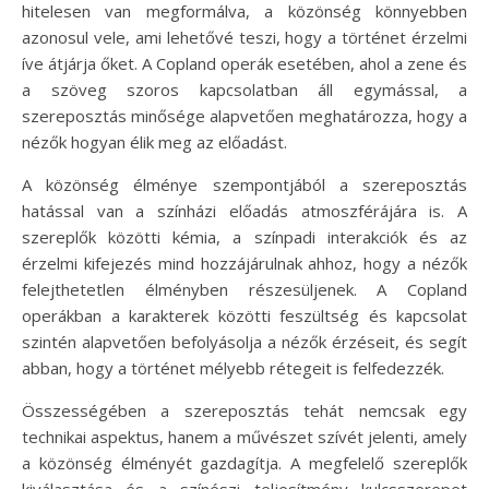
hitelesen van megformálva, a közönség könnyebben
azonosul vele, ami lehetővé teszi, hogy a történet érzelmi
íve átjárja őket. A Copland operák esetében, ahol a zene és
a szöveg szoros kapcsolatban áll egymással, a
szereposztás minősége alapvetően meghatározza, hogy a
nézők hogyan élik meg az előadást.
A közönség élménye szempontjából a szereposztás
hatással van a színházi előadás atmoszférájára is. A
szereplők közötti kémia, a színpadi interakciók és az
érzelmi kifejezés mind hozzájárulnak ahhoz, hogy a nézők
felejthetetlen élményben részesüljenek. A Copland
operákban a karakterek közötti feszültség és kapcsolat
szintén alapvetően befolyásolja a nézők érzéseit, és segít
abban, hogy a történet mélyebb rétegeit is felfedezzék.
Összességében a szereposztás tehát nemcsak egy
technikai aspektus, hanem a művészet szívét jelenti, amely
a közönség élményét gazdagítja. A megfelelő szereplők