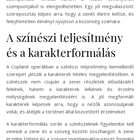
szempontjából is elengedhetetlen. Egy jól megválasztott
szereposztás képes arra, hogy a zenét életre keltse, és
felejthetetlen élményt nyújtson a közönség számára.
A színészi teljesítmény
és a karakterformálás
A Copland operákban a színészi teljesítmény kiemelkedő
szerepet játszik a karakterek hiteles megjelenítésében. A
színészek nem csupán a zenei részletek előadásáért
felelnek, hanem a karakterek lelkének és érzelmi
mélységének megjelenítéséért is. A jól megformált
karakterek képesek arra, hogy a nézők azonosuljanak
velük, és átéljék a történet által közvetített érzelmeket.
A karakterformálás során a színészeknek figyelembe kell
venniük a zene és a szöveg közötti összhangot. A zene
érzelmi töltete és a szöveg mondanivalója együtt formálja