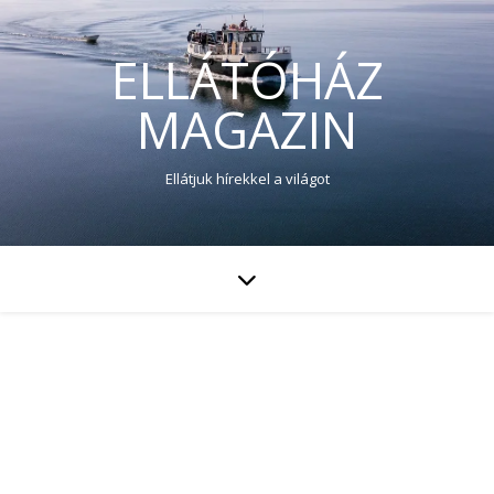
ELLÁTÓHÁZ
MAGAZIN
Ellátjuk hírekkel a világot