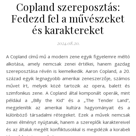
Copland szereposztás:
Fedezd fel a művészeket
és karaktereket
2024.08.20.
A Copland című mű a modern zene egyik figyelemre méltó
alkotása, amely nemcsak zenei értékei, hanem gazdag
szereposztása révén is kiemelkedik. Aaron Copland, a 20.
század egyik legnagyobb amerikai zeneszerzője, számos
művet írt, melyek közé tartozik az opera, balett és
szimfonikus zene. A Copland által komponált operák, mint
például a „Billy the Kid” és a „The Tender Land”,
megjelenítik az amerikai kultúra hagyományait és a
különböző társadalmi rétegeket. Ezek a művek nemcsak
zenei élményt nyújtanak, hanem a szereplők karaktereivel
és az általuk megélt konfliktusokkal is megidézik a korabeli