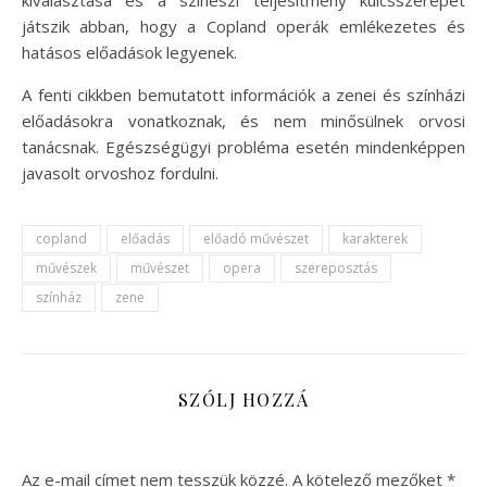
kiválasztása és a színészi teljesítmény kulcsszerepet
játszik abban, hogy a Copland operák emlékezetes és
hatásos előadások legyenek.
A fenti cikkben bemutatott információk a zenei és színházi
előadásokra vonatkoznak, és nem minősülnek orvosi
tanácsnak. Egészségügyi probléma esetén mindenképpen
javasolt orvoshoz fordulni.
copland
előadás
előadó művészet
karakterek
művészek
művészet
opera
szereposztás
színház
zene
SZÓLJ HOZZÁ
Az e-mail címet nem tesszük közzé.
A kötelező mezőket
*