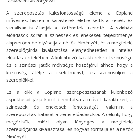
társadalmi viszonyokat.
A szereposztás kulcsfontosságú eleme a Copland
műveinek, hiszen a karakterek életre keltik a zenét, és
vizuálisan is átadják a történetek üzenetét. A színházi
előadások során a színészek és énekesek teljesítménye
alapvetően befolyásolja a nézők élményét, és a megfelelő
szereplőgárda kiválasztása elengedhetetlen a hiteles
előadás érdekében. A különböző karakterek sokszínűsége
és a színészi játék mélysége hozzájárul ahhoz, hogy a
közönség átélje a cselekményt, és azonosuljon a
szereplőkkel.
Ez a cikk a Copland szereposztásának különböző
aspektusait járja körül, bemutatva a művek karaktereit, a
színészek és énekesek fontosságát, valamint a
szereposztás hatását a zenei előadásokra. A célunk, hogy
megértsük, miért olyan lényeges a megfelelő
szereplőgárda kiválasztása, és hogyan formálja ez a nézők
élményét.