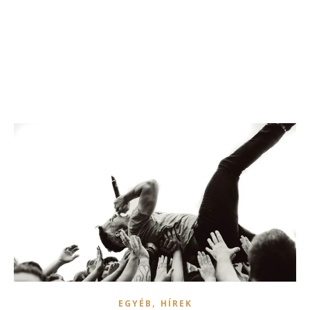
,
EGYÉB
HÍREK