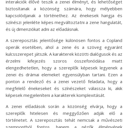
interakciók élővé teszik a zenei élményt, és lehetőséget
biztosítanak a közönség számára, hogy mélyebben
kapcsolódjanak a történethez. Az énekesek hangja és
színészi jelenléte képes megváltoztatni a zene hangulatát,
és új dimenziókat adni az előadásnak.
A szereposztás jelentősége különösen fontos a Copland
operák esetében, ahol a zene és a szöveg egyaránt
kulcsszerepet játszik. A karakterek közötti dialógusok és az
érzelmi kifejezés szoros összefonódása miatt
elengedhetetlen, hogy a szereplők képesek legyenek a
zenei és drámai elemeket egyensúlyban tartani. Ezen a
ponton a rendező és a zenei vezető feladata, hogy a
megfelelő énekeseket és színészeket válassza ki, akik
képesek megjeleníteni a karakterek komplexitását.
A zenei előadások során a közönség elvárja, hogy a
szereplők hitelesen és meggyőzően adják elő a
történetet. A szereposztás tehát nemcsak a művészeti
szempontból fontos, hanem a nézők élményének