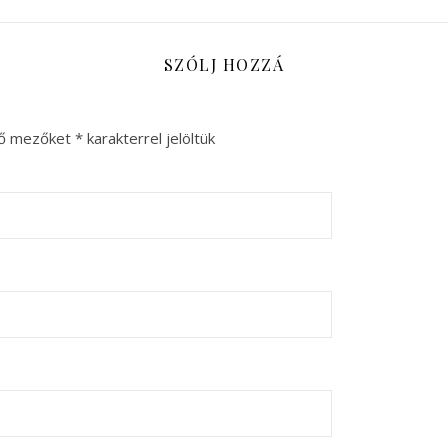
SZÓLJ HOZZÁ
ző mezőket
*
karakterrel jelöltük