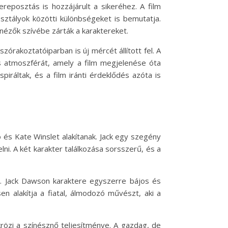
reposztás is hozzájárult a sikeréhez. A film
sztályok közötti különbségeket is bemutatja.
nézők szívébe zárták a karaktereket.
zórakoztatóiparban is új mércét állított fel. A
s atmoszférát, amely a film megjelenése óta
iráltak, és a film iránti érdeklődés azóta is
o és Kate Winslet alakítanak. Jack egy szegény
lni. A két karakter találkozása sorsszerű, és a
t. Jack Dawson karaktere egyszerre bájos és
en alakítja a fiatal, álmodozó művészt, aki a
krözi a színésznő teljesítménye. A gazdag, de