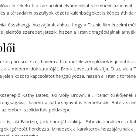
álóan érzékelteti a társadalmi elvárásokkal szembeni lázadását
s a társadalmi osztályok közötti különbségeket is képes áthidaln
miai összhangja hozzájárult ahhoz, hogy a Titanic film érzelmi mé
s jelentős szerepet játszik, hiszen a Titanic tragédiájának árnyék
plői
t erős párosról szól, hanem a film mellékszereplőinek is jelentős
aki a modern idők kutatóját, Brock Lovettet alakítja. Ő az, aki a T
jelen közötti kapcsolatot hangsúlyozza, hiszen a Titanic történ
zereplő Kathy Bates, aki Molly Brown, a „Titanic” túlélőjének a
dagságával, hanem a bátorságával is kiemelkedik. Bates szín
s az emberi szolidaritás példaképe.
 is, aki Fabrizio, Jack barátját alakítja. Fabrizio karaktere a fia
égek ígéretét hordozza. Mindezek a karakterek hozzájárulnak a 
anak a történetbe.