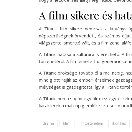
A film sikere és hat
A Titanic film sikere nemcsak a látványvi
népszerűségnek örvendett, és számos díjat n
világszerte ismertté vált, és a film zenei alá
A Titanic hatása a kultúrára is érezhető. A f
történetéről. A film emellett új generációkat 
A Titanic öröksége tovább él a mai napig, hi
mindig ott rejlik az emberi érzelmek gazdag
mélységét is gazdagította, így a Titanic tört
A Titanic nem csupán egy film; ez egy érzelm
karakterek a mai napig emlékezetesek maradta
dráma
film
filmtörténelem
ikonikus