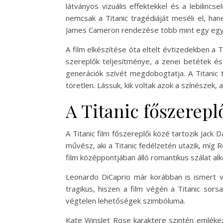
látványos vizuális effektekkel és a lebilin
nemcsak a Titanic tragédiáját meséli el, ha
James Cameron rendezése több mint egy egyszer
A film elkészítése óta eltelt évtizedekben a T
szereplők teljesítménye, a zenei betétek é
generációk szívét megdobogtatja. A Titanic t
töretlen. Lássuk, kik voltak azok a színészek, ak
A Titanic főszerepl
A Titanic film főszereplői közé tartozik Jack
művész, aki a Titanic fedélzetén utazik, míg R
film középpontjában álló romantikus szálat alk
Leonardo DiCaprio már korábban is ismert v
tragikus, hiszen a film végén a Titanic sors
végtelen lehetőségek szimbóluma.
Kate Winslet Rose karaktere szintén emlékeze