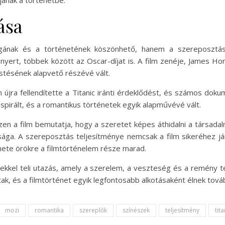
ása
lágának és a történetének köszönhető, hanem a szereposztásn
yert, többek között az Oscar-díjat is. A film zenéje, James Hor
festésének alapvető részévé vált.
ilm újra fellendítette a Titanic iránti érdeklődést, és számos dok
inspirált, és a romantikus történetek egyik alapművévé vált.
szen a film bemutatja, hogy a szeretet képes áthidalni a társad
sága. A szereposztás teljesítménye nemcsak a film sikeréhez já
énete örökre a filmtörténelem része marad.
ekkel teli utazás, amely a szerelem, a veszteség és a remény tém
k, és a filmtörténet egyik legfontosabb alkotásaként élnek tov
mozi
romantika
szereplők
színészek
teljesítmény
tita