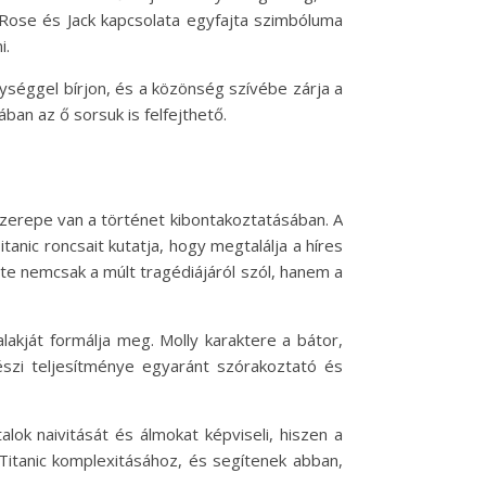
. Rose és Jack kapcsolata egyfajta szimbóluma
i.
lységgel bírjon, és a közönség szívébe zárja a
ában az ő sorsuk is felfejthető.
 szerepe van a történet kibontakoztatásában. A
itanic roncsait kutatja, hogy megtalálja a híres
ete nemcsak a múlt tragédiájáról szól, hanem a
lakját formálja meg. Molly karaktere a bátor,
észi teljesítménye egyaránt szórakoztató és
talok naivitását és álmokat képviseli, hiszen a
Titanic komplexitásához, és segítenek abban,