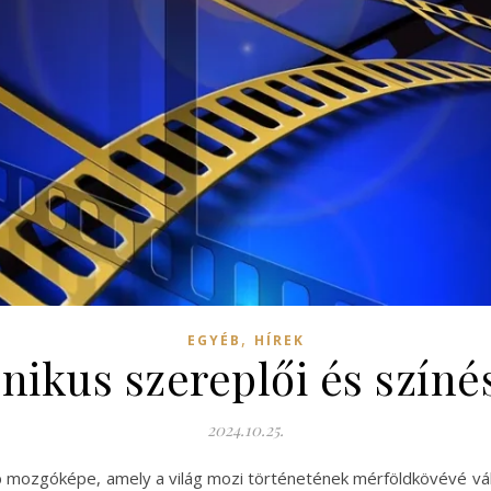
,
EGYÉB
HÍREK
onikus szereplői és színé
2024.10.25.
abb mozgóképe, amely a világ mozi történetének mérföldkövévé v