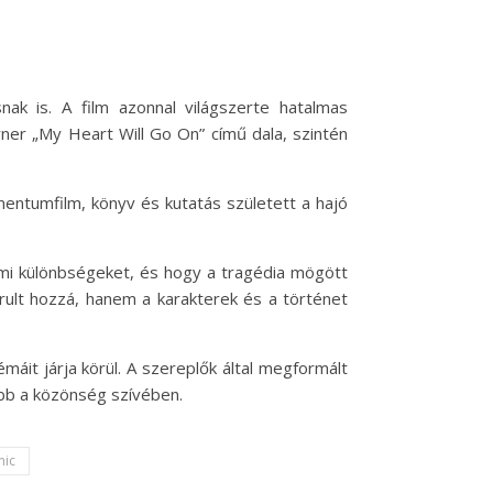
ak is. A film azonnal világszerte hatalmas
ner „My Heart Will Go On” című dala, szintén
umentumfilm, könyv és kutatás született a hajó
almi különbségeket, és hogy a tragédia mögött
rult hozzá, hanem a karakterek és a történet
áit járja körül. A szereplők által megformált
ább a közönség szívében.
nic