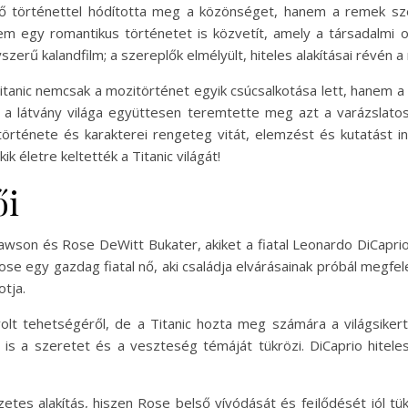
cselő történettel hódította meg a közönséget, hanem a remek sze
nem egy romantikus történetet is közvetít, amely a társadalmi o
ű kalandfilm; a szereplők elmélyült, hiteles alakításai révén a 
itanic nemcsak a mozitörténet egyik csúcsalkotása lett, hanem a s
s a látvány világa együttesen teremtette meg azt a varázslato
örténete és karakterei rengeteg vitát, elemzést és kutatást insp
ik életre keltették a Titanic világát!
ői
 Dawson és Rose DeWitt Bukater, akiket a fiatal Leonardo DiCapri
ose egy gazdag fiatal nő, aki családja elvárásainak próbál megfele
otja.
olt tehetségéről, de a Titanic hozta meg számára a világsiker
a is a szeretet és a veszteség témáját tükrözi. DiCaprio hiteles
tes alakítás, hiszen Rose belső vívódását és fejlődését jól tü