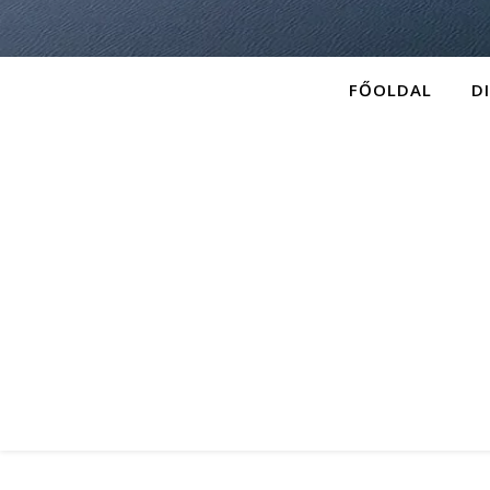
FŐOLDAL
D