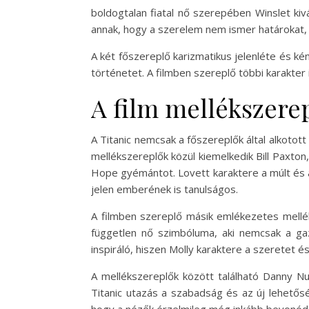
boldogtalan fiatal nő szerepében Winslet kiv
annak, hogy a szerelem nem ismer határokat, é
A két főszereplő karizmatikus jelenléte és ké
történetet. A filmben szereplő többi karakter i
A film mellékszere
A Titanic nemcsak a főszereplők által alkotot
mellékszereplők közül kiemelkedik Bill Paxton, 
Hope gyémántot. Lovett karaktere a múlt és a 
jelen emberének is tanulságos.
A filmben szereplő másik emlékezetes melléks
független nő szimbóluma, aki nemcsak a gaz
inspiráló, hiszen Molly karaktere a szeretet é
A mellékszereplők között található Danny Nucci
Titanic utazás a szabadság és az új lehetős
hogy a nézők érzelmileg még inkább bevonódj