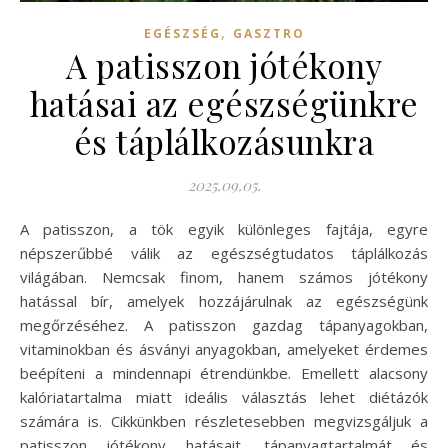
,
EGÉSZSÉG
GASZTRO
A patisszon jótékony
hatásai az egészségünkre
és táplálkozásunkra
2025.09.05.
A patisszon, a tök egyik különleges fajtája, egyre
népszerűbbé válik az egészségtudatos táplálkozás
világában. Nemcsak finom, hanem számos jótékony
hatással bír, amelyek hozzájárulnak az egészségünk
megőrzéséhez. A patisszon gazdag tápanyagokban,
vitaminokban és ásványi anyagokban, amelyeket érdemes
beépíteni a mindennapi étrendünkbe. Emellett alacsony
kalóriatartalma miatt ideális választás lehet diétázók
számára is. Cikkünkben részletesebben megvizsgáljuk a
patisszon jótékony hatásait, tápanyagtartalmát és