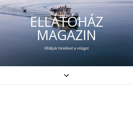
ELLÁTÓHÁZ
MAGAZIN
Ellátjuk hírekkel a világot