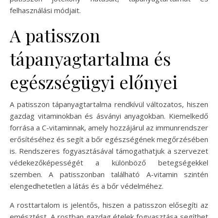
felhasználási módjait.
A patisszon
tápanyagtartalma és
egészségügyi előnyei
A patisszon tápanyagtartalma rendkívül változatos, hiszen
gazdag vitaminokban és ásványi anyagokban. Kiemelkedő
forrása a C-vitaminnak, amely hozzájárul az immunrendszer
erősítéséhez és segít a bőr egészségének megőrzésében
is. Rendszeres fogyasztásával támogathatjuk a szervezet
védekezőképességét a különböző betegségekkel
szemben. A patisszonban található A-vitamin szintén
elengedhetetlen a látás és a bőr védelméhez.
A rosttartalom is jelentős, hiszen a patisszon elősegíti az
emésztést. A rostban gazdag ételek fogyasztása segíthet