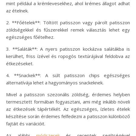
mint például a krémlevesekhez, ahol krémes állagot adhat
az ételnek.
2. **Főételek**: Töltött patisszon vagy párolt patisszon
zöldségekkel és fűszerekkel remek választás lehet egy
egészséges főételhez.
3. **Saláták**: A nyers patisszon kockázva salátákba is
kerülhet, friss ízével és ropogós textúrájával feldobva az
étkezéseket.
4. **Snackek**: A sült patisszon chips egészséges
alternatívája lehet a hagyományos snackeknek.
Mivel a patisszon szezonális zöldség, érdemes helyben
termesztett formában fogyasztani, ami még inkább növeli
az étkezések tápértékét. Az egészséges, ízletes ételek
készítése során érdemes felfedezni a patisszon különböző
fajtáit és variációit.
Az alábbi
módszerek
és receptek segítségével