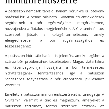
A patisszon nemcsak tápláló, hanem bőrünkre is jótékony
hatással bír. A benne található C-vitamin és antioxidánsok
segíthetnek a bőr egészségének megőrzésében,
hozzájárulva a fiatalos megjelenéshez. A C-vitamin fontos
szerepet játszik a kollagéntermelésben, amely
elengedhetetlen a bőr rugalmasságához és
feszességéhez.
A patisszon hidratáló hatása is jelentős, amely segíthet a
száraz bőr problémáinak kezelésében. Magas víztartalma
és tápanyagprofilja hozzájárul a bőr természetes
hidratáltságának fenntartásához, így a patisszon
rendszeres fogyasztása a bőr állapotának javulásához
vezethet.
Emellett a patisszon immunrendszerünket is támogatja. A
C-vitamin, valamint a cink és magnézium, amelyeket a
patisszon tartalmaz, fontos szerepet játszanak az