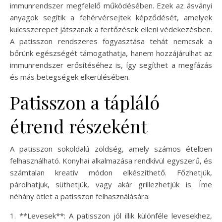
immunrendszer megfelelő működésében. Ezek az ásványi
anyagok segítik a fehérvérsejtek képződését, amelyek
kulcsszerepet játszanak a fertőzések elleni védekezésben.
A patisszon rendszeres fogyasztása tehát nemcsak a
bőrünk egészségét támogathatja, hanem hozzájárulhat az
immunrendszer erősítéséhez is, így segíthet a megfázás
és más betegségek elkerülésében.
Patisszon a tápláló
étrend részeként
A patisszon sokoldalú zöldség, amely számos ételben
felhasználható. Konyhai alkalmazása rendkívül egyszerű, és
számtalan kreatív módon elkészíthető. Főzhetjük,
párolhatjuk, süthetjük, vagy akár grillezhetjük is. Íme
néhány ötlet a patisszon felhasználására:
1. **Levesek**: A patisszon jól illik különféle levesekhez,