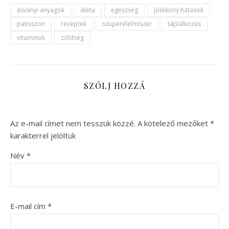
ásványi anyagok
diéta
egészség
jótékony hatások
patisszon
receptek
szuperélelmiszer
táplálkozás
vitaminok
zöldség
SZÓLJ HOZZÁ
Az e-mail címet nem tesszük közzé.
A kötelező mezőket
*
karakterrel jelöltük
Név
*
E-mail cím
*