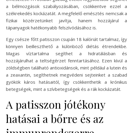
a bélmozgások szabályozásában, csökkentve ezzel a
székrekedés kockázatát. A megfelelő emésztés nemcsak a
fizikai közérzetünket javítja, hanem hozzájárul a
tápanyagok hatékonyabb felszívódásához is.
Egy csésze főtt patisszon csupán 18 kalóriát tartalmaz, így
könnyen beilleszthető a különböző diétás étrendekbe.
Magas víztartalma segíthet a hidratálásban és
hozzájárulhat a teltségérzet fenntartásához. Ezen kívül a
zöldségben található antioxidánsok, mint például a lutein és
a zeaxantin, segíthetnek megvédeni sejteinket a szabad
gyökök káros hatásaitól, így csökkenthetik a krónikus
betegségek, mint a szívbetegségek és a rák kockázatát.
A patisszon jótékony
hatásai a bőrre és az
immunrendszerre