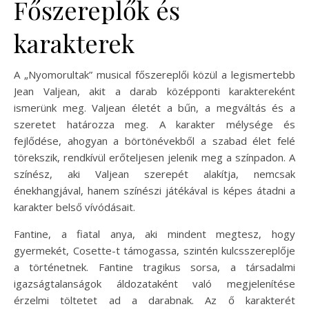
Főszereplők és
karakterek
A „Nyomorultak” musical főszereplői közül a legismertebb
Jean Valjean, akit a darab középponti karaktereként
ismerünk meg. Valjean életét a bűn, a megváltás és a
szeretet határozza meg. A karakter mélysége és
fejlődése, ahogyan a börtönévekből a szabad élet felé
törekszik, rendkívül erőteljesen jelenik meg a színpadon. A
színész, aki Valjean szerepét alakítja, nemcsak
énekhangjával, hanem színészi játékával is képes átadni a
karakter belső vívódásait.
Fantine, a fiatal anya, aki mindent megtesz, hogy
gyermekét, Cosette-t támogassa, szintén kulcsszereplője
a történetnek. Fantine tragikus sorsa, a társadalmi
igazságtalanságok áldozataként való megjelenítése
érzelmi töltetet ad a darabnak. Az ő karakterét