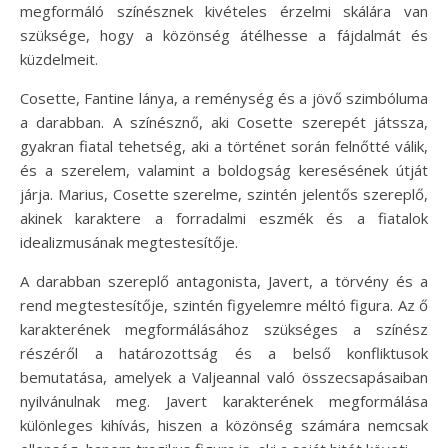
megformáló színésznek kivételes érzelmi skálára van
szüksége, hogy a közönség átélhesse a fájdalmát és
küzdelmeit.
Cosette, Fantine lánya, a reménység és a jövő szimbóluma
a darabban. A színésznő, aki Cosette szerepét játssza,
gyakran fiatal tehetség, aki a történet során felnőtté válik,
és a szerelem, valamint a boldogság keresésének útját
járja. Marius, Cosette szerelme, szintén jelentős szereplő,
akinek karaktere a forradalmi eszmék és a fiatalok
idealizmusának megtestesítője.
A darabban szereplő antagonista, Javert, a törvény és a
rend megtestesítője, szintén figyelemre méltó figura. Az ő
karakterének megformálásához szükséges a színész
részéről a határozottság és a belső konfliktusok
bemutatása, amelyek a Valjeannal való összecsapásaiban
nyilvánulnak meg. Javert karakterének megformálása
különleges kihívás, hiszen a közönség számára nemcsak