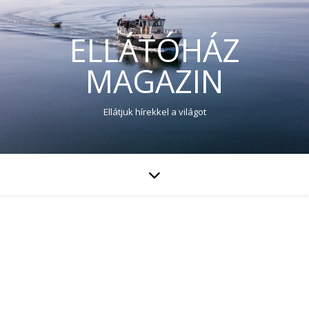
ELLÁTÓHÁZ
MAGAZIN
Ellátjuk hírekkel a világot