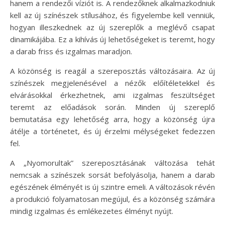
hanem a rendezői víziót is. A rendezőknek alkalmazkodniuk
kell az új színészek stílusához, és figyelembe kell venniük,
hogyan illeszkednek az új szereplők a meglévő csapat
dinamikájába. Ez a kihívás új lehetőségeket is teremt, hogy
a darab friss és izgalmas maradjon.
A közönség is reagál a szereposztás változásaira. Az új
színészek megjelenésével a nézők előítéletekkel és
elvárásokkal érkezhetnek, ami izgalmas feszültséget
teremt az előadások során. Minden új szereplő
bemutatása egy lehetőség arra, hogy a közönség újra
átélje a történetet, és új érzelmi mélységeket fedezzen
fel.
A „Nyomorultak” szereposztásának változása tehát
nemcsak a színészek sorsát befolyásolja, hanem a darab
egészének élményét is új szintre emeli. A változások révén
a produkció folyamatosan megújul, és a közönség számára
mindig izgalmas és emlékezetes élményt nyújt.