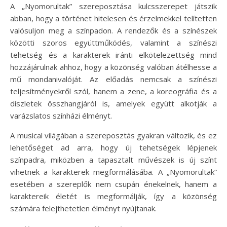
A „Nyomorultak” szereposztása kulcsszerepet játszik
abban, hogy a történet hitelesen és érzelmekkel telítetten
valósuljon meg a színpadon. A rendezők és a színészek
közötti szoros együttműködés, valamint a színészi
tehetség és a karakterek iránti elkötelezettség mind
hozzájárulnak ahhoz, hogy a közönség valóban átélhesse a
mű mondanivalóját. Az előadás nemcsak a színészi
teljesítményekről szól, hanem a zene, a koreográfia és a
díszletek összhangjáról is, amelyek együtt alkotják a
varázslatos színházi élményt.
A musical világában a szereposztás gyakran változik, és ez
lehetőséget ad arra, hogy új tehetségek lépjenek
színpadra, miközben a tapasztalt művészek is új színt
vihetnek a karakterek megformálásába. A „Nyomorultak”
esetében a szereplők nem csupán énekelnek, hanem a
karaktereik életét is megformálják, így a közönség
számára felejthetetlen élményt nyújtanak.