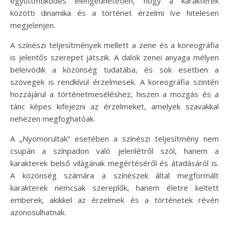
együttműködés elengedhetetlen, hogy a karakterek
közötti dinamika és a történet érzelmi íve hitelesen
megjelenjen.
A színészi teljesítmények mellett a zene és a koreográfia
is jelentős szerepet játszik. A dalok zenei anyaga mélyen
beleivódik a közönség tudatába, és sok esetben a
szövegek is rendkívül érzelmesek. A koreográfia szintén
hozzájárul a történetmeséléshez, hiszen a mozgás és a
tánc képes kifejezni az érzelmeket, amelyek szavakkal
nehezen megfoghatóak.
A „Nyomorultak” esetében a színészi teljesítmény nem
csupán a színpadon való jelenlétről szól, hanem a
karakterek belső világának megértéséről és átadásáról is.
A közönség számára a színészek által megformált
karakterek nemcsak szereplők, hanem életre keltett
emberek, akikkel az érzelmek és a történetek révén
azonosulhatnak.