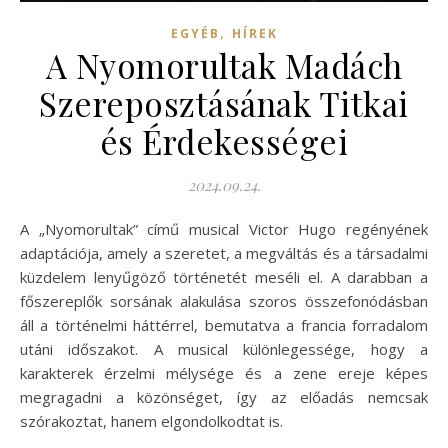
,
EGYÉB
HÍREK
A Nyomorultak Madách
Szereposztásának Titkai
és Érdekességei
2024.09.24.
A „Nyomorultak” című musical Victor Hugo regényének
adaptációja, amely a szeretet, a megváltás és a társadalmi
küzdelem lenyűgöző történetét meséli el. A darabban a
főszereplők sorsának alakulása szoros összefonódásban
áll a történelmi háttérrel, bemutatva a francia forradalom
utáni időszakot. A musical különlegessége, hogy a
karakterek érzelmi mélysége és a zene ereje képes
megragadni a közönséget, így az előadás nemcsak
szórakoztat, hanem elgondolkodtat is.