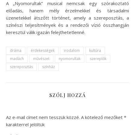
A „Nyomorultak” musical nemcsak egy szórakoztató
előadás, hanem mély érzelmekkel és társadalmi
üzenetekkel átszőtt történet, amely a szereposztás, a
színészi teljesítmények és a rendezői vízió összhangján
keresztül válik igazán felejthetetlenné.
dráma
érdekességek
irodalom
kultúra
madách
művészet
nyomorultak
szereplők
szereposztás
színház
SZÓLJ HOZZÁ
Az e-mail címet nem tesszük közzé.
A kötelező mezőket
*
karakterrel jelöltük