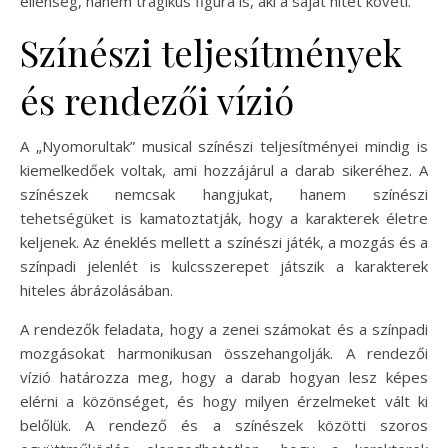
ellenség, hanem tragikus figura is, aki a saját hitét követi.
Színészi teljesítmények
és rendezői vízió
A „Nyomorultak” musical színészi teljesítményei mindig is
kiemelkedőek voltak, ami hozzájárul a darab sikeréhez. A
színészek nemcsak hangjukat, hanem színészi
tehetségüket is kamatoztatják, hogy a karakterek életre
keljenek. Az éneklés mellett a színészi játék, a mozgás és a
színpadi jelenlét is kulcsszerepet játszik a karakterek
hiteles ábrázolásában.
A rendezők feladata, hogy a zenei számokat és a színpadi
mozgásokat harmonikusan összehangolják. A rendezői
vízió határozza meg, hogy a darab hogyan lesz képes
elérni a közönséget, és hogy milyen érzelmeket vált ki
belőlük. A rendező és a színészek közötti szoros