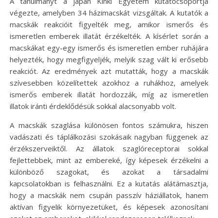
A tanulmányt a japán Kinki Egyetem kutatócsoportja
végezte, amelyben 34 házimacskát vizsgáltak. A kutatók a
macskák reakcióit figyelték meg, amikor ismerős és
ismeretlen emberek illatát érzékelték. A kísérlet során a
macskákat egy-egy ismerős és ismeretlen ember ruhájára
helyezték, hogy megfigyeljék, melyik szag vált ki erősebb
reakciót. Az eredmények azt mutatták, hogy a macskák
szívesebben közelítettek azokhoz a ruhákhoz, amelyek
ismerős emberek illatát hordozzák, míg az ismeretlen
illatok iránti érdeklődésük sokkal alacsonyabb volt.
A macskák szaglása különösen fontos számukra, hiszen
vadászati és táplálkozási szokásaik nagyban függenek az
érzékszerveiktől. Az állatok szaglóreceptorai sokkal
fejlettebbek, mint az embereké, így képesek érzékelni a
különböző szagokat, és azokat a társadalmi
kapcsolatokban is felhasználni. Ez a kutatás alátámasztja,
hogy a macskák nem csupán passzív háziállatok, hanem
aktívan figyelik környezetüket, és képesek azonosítani