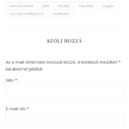
ismerős illatok
jólét
kutatás
macskák
szaglás
szociális intelligencia
viselkedés
SZÓLJ HOZZÁ
Az e-mail címet nem tesszük közzé.
A kötelező mezőket
*
karakterrel jelöltük
Név
*
E-mail cím
*