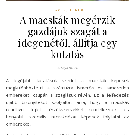
,
EGYÉB
HÍREK
A macskák megérzik
gazdájuk szagát a
idegenétől, állítja egy
kutatás
2025.06.21.
A legújabb kutatások szerint a macskák képesek
megkülönböztetni a számukra ismerős és ismeretlen
embereket, csupán a szaglásuk révén. Ez a felfedezés
újabb bizonyítékot szolgáltat arra, hogy a macskák
rendkívül fejlett érzékszervekkel rendelkeznek, és
bonyolult szociális interakciókat képesek folytatni az
emberekkel.