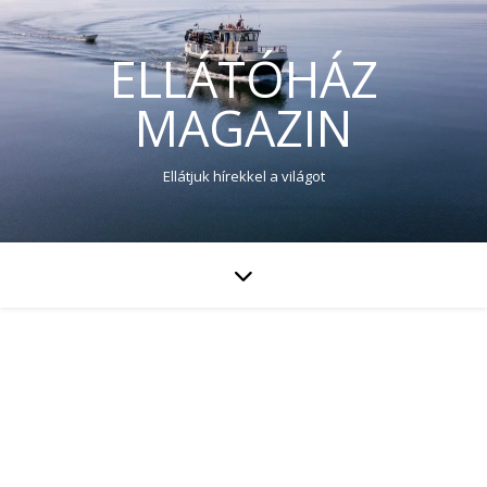
ELLÁTÓHÁZ
MAGAZIN
Ellátjuk hírekkel a világot