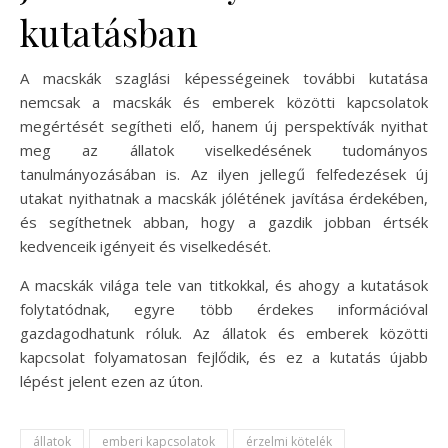
kutatásban
A macskák szaglási képességeinek további kutatása
nemcsak a macskák és emberek közötti kapcsolatok
megértését segítheti elő, hanem új perspektívák nyithat
meg az állatok viselkedésének tudományos
tanulmányozásában is. Az ilyen jellegű felfedezések új
utakat nyithatnak a macskák jólétének javítása érdekében,
és segíthetnek abban, hogy a gazdik jobban értsék
kedvenceik igényeit és viselkedését.
A macskák világa tele van titkokkal, és ahogy a kutatások
folytatódnak, egyre több érdekes információval
gazdagodhatunk róluk. Az állatok és emberek közötti
kapcsolat folyamatosan fejlődik, és ez a kutatás újabb
lépést jelent ezen az úton.
állatok
emberi kapcsolatok
érzelmi kötelék