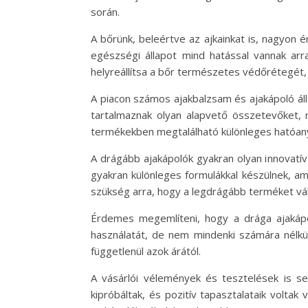
során.
A bőrünk, beleértve az ajkainkat is, nagyon é
egészségi állapot mind hatással vannak arr
helyreállítsa a bőr természetes védőrétegét, é
A piacon számos ajakbalzsam és ajakápoló ál
tartalmaznak olyan alapvető összetevőket, m
termékekben megtalálható különleges hatóanyag
A drágább ajakápolók gyakran olyan innovatív
gyakran különleges formulákkal készülnek, a
szükség arra, hogy a legdrágább terméket vála
Érdemes megemlíteni, hogy a drága ajakápo
használatát, de nem mindenki számára nélkü
függetlenül azok árától.
A vásárlói vélemények és tesztelések is s
kipróbáltak, és pozitív tapasztalataik volta