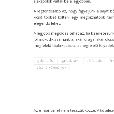
ajakápolók váltak be a legjobban.
A legfontosabb az, hogy figyeljünk a saját 
kicsit többet költeni egy megbízhatóbb ter
elegendő lehet.
A legjobb megoldás tehát az, ha kísérletezünk
jól működik számunkra, akár drága, akár olc
megfelelő táplálkozásra, a megfelelő folyadékb
ajakápolás
ajakbalzsam
bőrápolás
ér
vásárlói vélemények
Az e-mail címet nem tesszük közzé.
A kötele