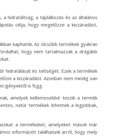
 a hidratáltság, a táplálkozás és az általános
ápolás célja, hogy megelőzze a kiszáradást,
iákban kaphatók. Az olcsóbb termékek gyakran
lőfordulhat, hogy nem tartalmazzák a drágább
okat.
őr hidratálását és teltségét. Ezek a termékek
előzni a kiszáradást. Azonban nem mindig van
 igényektől is függ.
znak, amelyek kellemesebbé teszik a termék
entes, natúr termékek lehetnek a legjobbak,
k azokat a termékeket, amelyeket mások már
ámos információt találhatunk arról, hogy mely