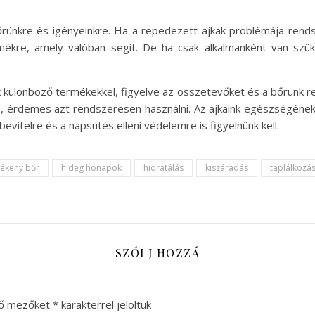
bőrünkre és igényeinkre. Ha a repedezett ajkak problémája ren
mékre, amely valóban segít. De ha csak alkalmanként van szü
 különböző termékekkel, figyelve az összetevőket és a bőrünk re
só, érdemes azt rendszeresen használni. Az ajkaink egészségéne
evitelre és a napsütés elleni védelemre is figyelnünk kell.
zékeny bőr
hideg hónapok
hidratálás
kiszáradás
táplálkozá
SZÓLJ HOZZÁ
ző mezőket
*
karakterrel jelöltük