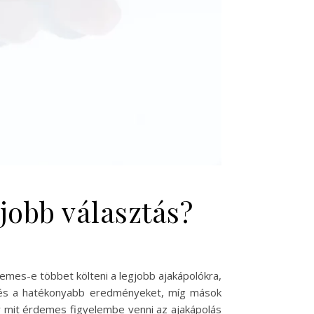
jobb választás?
emes-e többet költeni a legjobb ajakápolókra,
et és a hatékonyabb eredményeket, míg mások
y mit érdemes figyelembe venni az ajakápolás