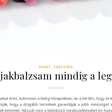
,
DIVAT
EGÉSZSÉG
jakbalzsam mindig a leg
2025.07.12.
unkat érint, különösen a hideg hónapokban, de a kérdés, hogy érd
ndolják, hogy a drágább termékek garantálják a jobb minőség
őek lehetnek. Nézzük meg a különböző megközelítéseket és hog