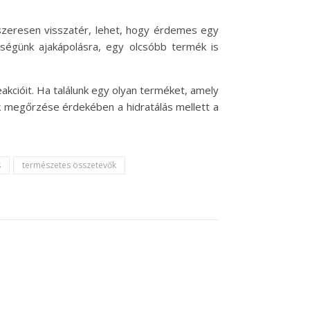
dszeresen visszatér, lehet, hogy érdemes egy
kségünk ajakápolásra, egy olcsóbb termék is
akcióit. Ha találunk egy olyan terméket, amely
k megőrzése érdekében a hidratálás mellett a
s
természetes összetevők