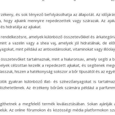
rzékeny, és sok tényező befolyásolhatja az állapotát. Az időjárás,
a, hogy ajkaink mennyire repedezettek vagy szárazak. Az ajak
s hidratálja az ajkakat.
l rendelkezésre, amelyek különböző összetevőkkel és árkategór
int a vazelin vagy a shea vaj, amelyek jól hidratálnak, de e
okat, mint például az antioxidánsokat, vitaminokat vagy illóolaj
 összetevőket tartalmaznak, mint a hialuronsav, amely segíti a b
melyek célzottan kezelik a repedezett ajkakat, és segítenek meg
sszuk, hiszen a hatékonyság sokszor a bőr típusától és az egyéni
lók gyakran különböző illat- és színezőanyagokat is tartalma
lözhetetlenek. Az érzékeny bőrűek számára például a parfümm
egíthetnek a megfelelő termék kiválasztásában. Sokan ajánljá
k velük. Az online fórumokon és közösségi média platformokon sz