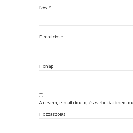
Név
*
E-mail cím
*
Honlap
A nevem, e-mail címem, és weboldalcímem m
Hozzászólás