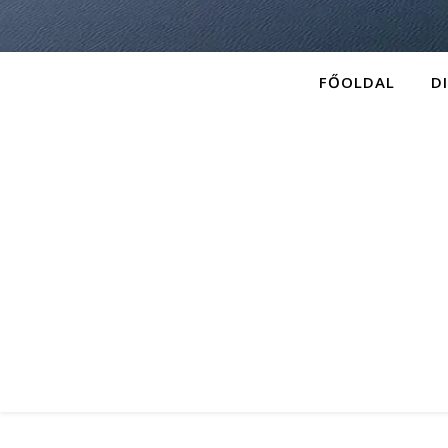
FŐOLDAL
D