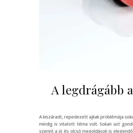
A legdrágább a
A kiszáradt, repedezett ajkak problémája sok
mindig is vitatott téma volt. Sokan azt go
szerint a jó és olcsó megoldások is elegend