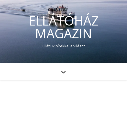
ELLÁTÓHÁZ
MAGAZIN
Ellátjuk hírekkel a világot