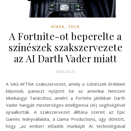
,
HÍREK
TECH
A Fortnite-ot beperelte a
színészek szakszervezete
az AI Darth Vader miatt
2025.05.23.
A SAG-AFTRA szakszervezet, amely a színészek érdekeit
képviseli, panaszt nyújtott be az amerikai Nemzeti
Munkaügyi Tanácshoz, amiért a Fortnite játékban Darth
Vader hangját mesterséges intelligencia (AI) segítségével
újraalkották. A szakszervezet állítása szerint az Epic
Games leányvállalata, a Llama Productions, úgy döntött,
hogy „az emberi előadók munkáját AI technológiával