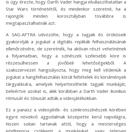
is úgy érezte, hogy Darth Vader hangja elválaszthatatlan a
Star Wars történetétől, és mindenkor szeretné, ha a
rajongók minden korosztályban továbbra is
megtapasztalhatnák azt.
A SAG-AFTRA üdvözölte, hogy a tagjaik és örököseik
gyakorolják a jogukat a digitális replikák felhasználásának
ellenőrzésére, de szeretnék, ha aktívan részt vehetnének
a folyamatban, hogy a színészek szélesebb köre is
részesülhessen a jövőbeli lehetőségekből. A
szakszervezet hangsúlyozta, hogy meg kell védeniük a
jogukat a hangfelhasználás körüli feltételek és körülmények
tárgyalására, amelyek helyettesíthetik tagjaik munkáját,
beleértve azokat is, akik korábban a Darth Vader ikonikus
ritmusát és tónusát adták a videojátékokban.
Ez a panasz a videojáték- és szinkronszínészek körében
egyre növekvő aggodalmak közepette kerül napvilágra,
hiszen sokan tartanak attól, hogy a mesterséges
intelligencia csökkenti a munkájukat, vagy teljesen