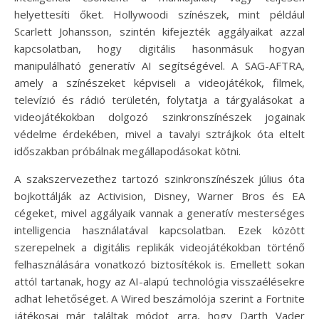
helyettesíti őket. Hollywoodi színészek, mint például
Scarlett Johansson, szintén kifejezték aggályaikat azzal
kapcsolatban, hogy digitális hasonmásuk hogyan
manipulálható generatív AI segítségével. A SAG-AFTRA,
amely a színészeket képviseli a videojátékok, filmek,
televízió és rádió területén, folytatja a tárgyalásokat a
videojátékokban dolgozó szinkronszínészek jogainak
védelme érdekében, mivel a tavalyi sztrájkok óta eltelt
időszakban próbálnak megállapodásokat kötni.
A szakszervezethez tartozó szinkronszínészek július óta
bojkottálják az Activision, Disney, Warner Bros és EA
cégeket, mivel aggályaik vannak a generatív mesterséges
intelligencia használatával kapcsolatban. Ezek között
szerepelnek a digitális replikák videojátékokban történő
felhasználására vonatkozó biztosítékok is. Emellett sokan
attól tartanak, hogy az AI-alapú technológia visszaélésekre
adhat lehetőséget. A Wired beszámolója szerint a Fortnite
játékosai már találtak módot arra, hogy Darth Vader