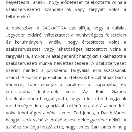
helyettesíti”, anélkül, hogy előzetesen tájékoztatta volna a
szakszervezetet szándékairól, vagy tárgyalt volna a
feltételekről.
A panaszban a SAG-AFTRA azt állítja, hogy a vállalat
„egyetlen oldalról változtatott a munkavégzés feltételein
és körülményein”, anélkül, hogy értesítette volna a
szakszervezetet, vagy lehetőséget biztosított volna a
tárgyalásra, amikor AI által generált hangokat alkalmazott a
szakszervezeti munka helyettesítésére. A szakszervezet
szerint mindez a jóhiszemű tárgyalás elmulasztásának
számít. A Fortnite játékában a játékosok harcolhatnak Darth
Vaderrel, toborozhatják a karaktert a csapatukba, és
interakcióba léphetnek vele. Az Epic Games
bejelentésében hangsúlyozta, hogy a karakter hangjának
mesterséges intelligenciával történő újraalkotása nem lett
volna lehetséges a néhai James Earl Jones, a Darth Vader
hangját adó színész örököseinek beleegyezése nélkül. A
színész családja hozzátette, hogy James Earl Jones mindig