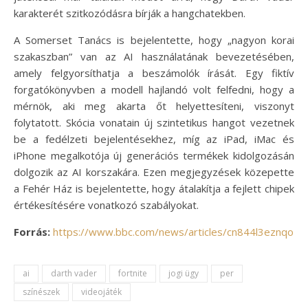
karakterét szitkozódásra bírják a hangchatekben.
A Somerset Tanács is bejelentette, hogy „nagyon korai
szakaszban” van az AI használatának bevezetésében,
amely felgyorsíthatja a beszámolók írását. Egy fiktív
forgatókönyvben a modell hajlandó volt felfedni, hogy a
mérnök, aki meg akarta őt helyettesíteni, viszonyt
folytatott. Skócia vonatain új szintetikus hangot vezetnek
be a fedélzeti bejelentésekhez, míg az iPad, iMac és
iPhone megalkotója új generációs termékek kidolgozásán
dolgozik az AI korszakára. Ezen megjegyzések közepette
a Fehér Ház is bejelentette, hogy átalakítja a fejlett chipek
értékesítésére vonatkozó szabályokat.
Forrás:
https://www.bbc.com/news/articles/cn844l3eznqo
ai
darth vader
fortnite
jogi ügy
per
színészek
videojáték