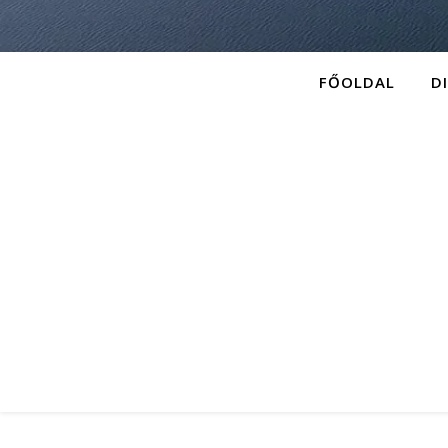
FŐOLDAL
D