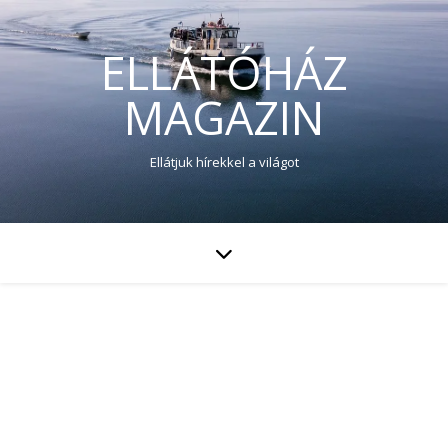
ELLÁTÓHÁZ
MAGAZIN
Ellátjuk hírekkel a világot