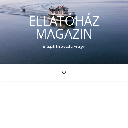
ELLÁTÓHÁZ
MAGAZIN
Ellátjuk hírekkel a világot