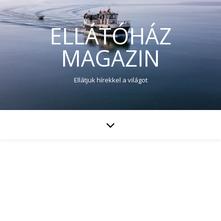
ELLÁTÓHÁZ
MAGAZIN
Ellátjuk hírekkel a világot