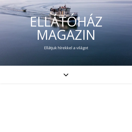
ELLÁTÓHÁZ
MAGAZIN
Ellátjuk hírekkel a világot