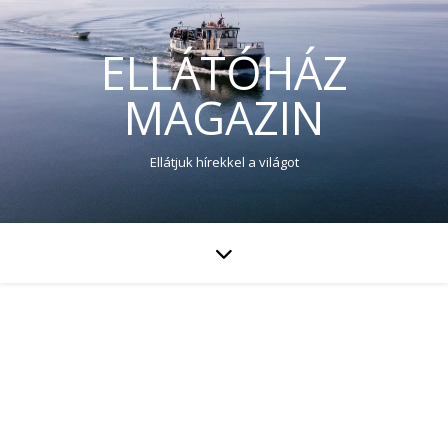
ELLÁTÓHÁZ
MAGAZIN
Ellátjuk hírekkel a világot