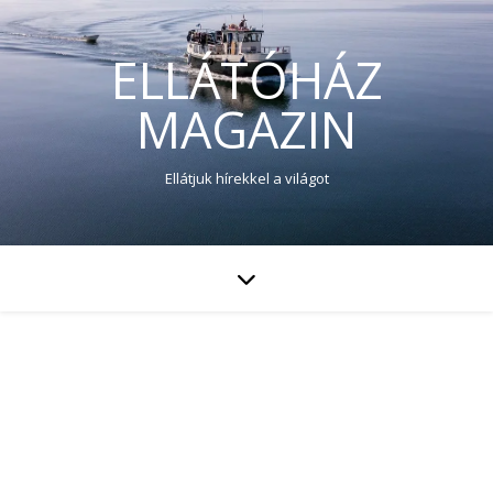
ELLÁTÓHÁZ
MAGAZIN
Ellátjuk hírekkel a világot